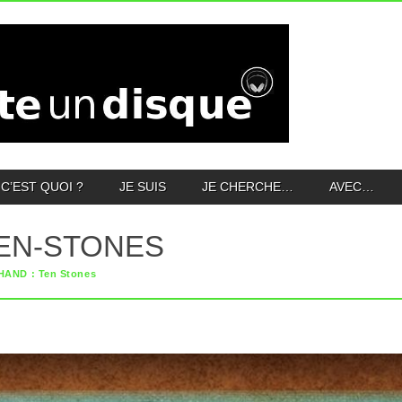
C’EST QUOI ?
JE SUIS
JE CHERCHE…
AVEC…
EN-STONES
AND : Ten Stones