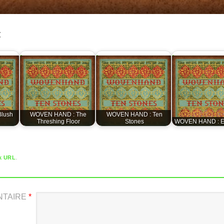
:
lush
WOVEN HAND : The
WOVEN HAND : Ten
Threshing Floor
Stones
WOVEN HAND : 
.
k URL
NTAIRE
*