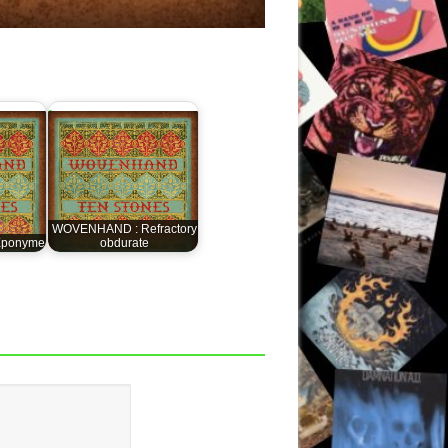
WOVENHAND : Refractory
Eponyme
obdurate