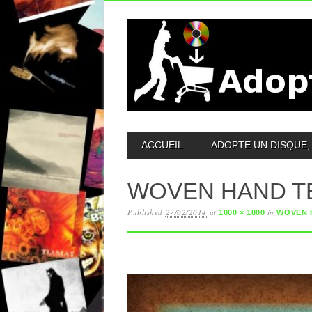
MAIN MENU
ACCUEIL
ADOPTE UN DISQUE, 
WOVEN HAND T
Published
27/02/2014
at
in
1000 × 1000
WOVEN H