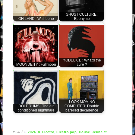
GHOST CULTURE :
OH LAND : Wishbone
Eponyme
YODELICE : What's the
MOONDEITY : Fullmoon
cure ?
LOOK MOM NO
DOLDRUMS : The air
COMPUTER: Double
conditioned nightmare
barelled decadence
Posted in
,
,
,
,
,
2024
8
Electro
Electro pop
House
Jeune et