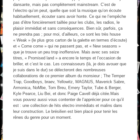
dansante, mais pas complètement mainstream. C’est de
l’electro qu’on peut, quelle que soit la musique qu’on écoute
habituellement, écouter sans avoir honte. Ce qui ne l’empêche
pas d’être foncièrement taillée pour les clubs, les radios, le
plaisir immédiat et sans conséquences. Bien sûr, parfois, ça
ne prendra pas ; pour moi, d’ailleurs, ce sont les très house
« Weak » (le plus gros carton de la galette en termes d’écoute)
et « Come come » qui ne passent pas, et « New seasons »
que je trouve un peu trop inoffensive. Mais avec ses seize
titres, « Promised land » a encore le temps et l’occasion de
briller, et c’est le cas. Les connaisseurs (là, je dois avouer que
je suis dans le dur) se délecteront des nombreuses
collaborations de ce premier album du monsieur ; The Temper
Trap, Goodboys, braev, Yellowitz, MAGNUS, Maverick Sabre,
Armonica, NoMbe, Tom Breu, Emery Taylor, Tube & Berger,
Kyle Pearce, Liu Bei, et donc Paige Cavell déjà citée.Mais
vous pouvez aussi vous contenter de l’apprécier pour ce qu’il
est : une collection de hits electro immédiats et malins dans
leur construction. Le brésilien est bien placé pour tenir les
rênes du genre pour un moment.