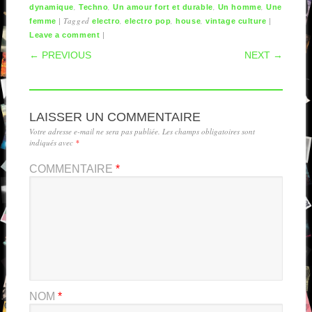
,
,
,
,
dynamique
Techno
Un amour fort et durable
Un homme
Une
|
Tagged
,
,
,
|
femme
electro
electro pop
house
vintage culture
|
Leave a comment
POST NAVIGATION
← PREVIOUS
NEXT →
LAISSER UN COMMENTAIRE
Votre adresse e-mail ne sera pas publiée.
Les champs obligatoires sont
indiqués avec
*
COMMENTAIRE
*
NOM
*