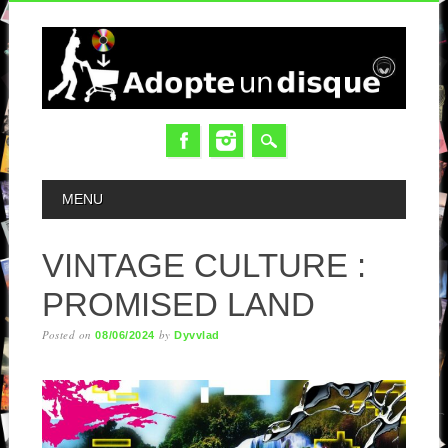
MAIN MENU
MENU
VINTAGE CULTURE :
PROMISED LAND
Posted on
by
08/06/2024
Dyvvlad