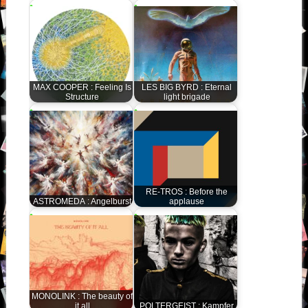
MAX COOPER : Feeling Is
LES BIG BYRD : Eternal
Structure
light brigade
RE-TROS : Before the
ASTROMEDA : Angelburst
applause
MONOLINK : The beauty of
it all
POLTERGEIST : Kampfer