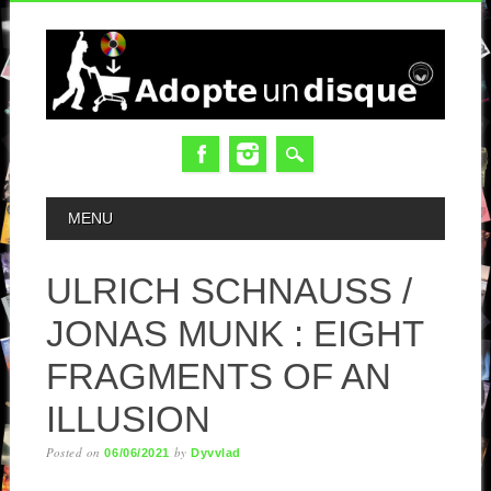
MAIN MENU
MENU
ULRICH SCHNAUSS /
JONAS MUNK : EIGHT
FRAGMENTS OF AN
ILLUSION
Posted on
by
06/06/2021
Dyvvlad