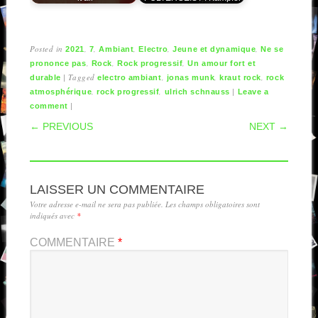
Posted in
,
,
,
,
,
2021
7
Ambiant
Electro
Jeune et dynamique
Ne se
,
,
,
prononce pas
Rock
Rock progressif
Un amour fort et
|
Tagged
,
,
,
durable
electro ambiant
jonas munk
kraut rock
rock
,
,
|
atmosphérique
rock progressif
ulrich schnauss
Leave a
|
comment
POST NAVIGATION
← PREVIOUS
NEXT →
LAISSER UN COMMENTAIRE
Votre adresse e-mail ne sera pas publiée.
Les champs obligatoires sont
indiqués avec
*
COMMENTAIRE
*