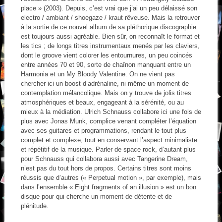
place » (2003). Depuis, c’est vrai que j’ai un peu délaissé son
electro / ambiant / shoegaze / kraut rêveuse. Mais la retrouver
à la sortie de ce nouvel album de sa pléthorique discographie
est toujours aussi agréable. Bien sûr, on reconnaît le format et
les tics ; de longs titres instrumentaux menés par les claviers,
dont le groove vient colorer les entournures, un peu coincés
entre années 70 et 90, sorte de chaînon manquant entre un
Harmonia et un My Bloody Valentine. On ne vient pas
chercher ici un boost d’adrénaline, ni même un moment de
contemplation mélancolique. Mais on y trouve de jolis titres
atmosphériques et beaux, engageant à la sérénité, ou au
mieux à la médiation. Ulrich Schnauss collabore ici une fois de
plus avec Jonas Munk, complice venant compléter l’équation
avec ses guitares et programmations, rendant le tout plus
complet et complexe, tout en conservant l’aspect minimaliste
et répétitif de la musique. Parler de space rock, d’autant plus
pour Schnauss qui collabora aussi avec Tangerine Dream,
n’est pas du tout hors de propos. Certains titres sont moins
réussis que d’autres (« Perpetual motion », par exemple), mais
dans l’ensemble « Eight fragments of an illusion » est un bon
disque pour qui cherche un moment de détente et de
plénitude.