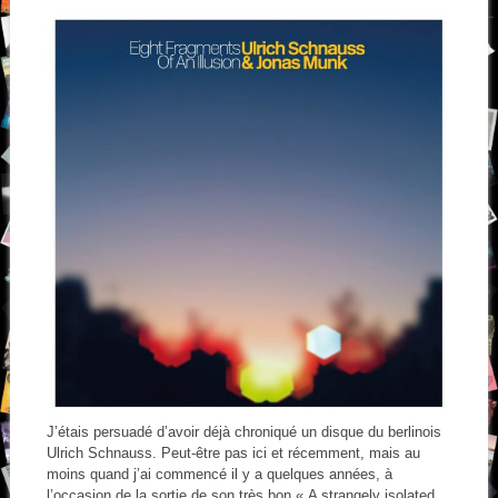
J’étais persuadé d’avoir déjà chroniqué un disque du berlinois
Ulrich Schnauss. Peut-être pas ici et récemment, mais au
moins quand j’ai commencé il y a quelques années, à
l’occasion de la sortie de son très bon « A strangely isolated