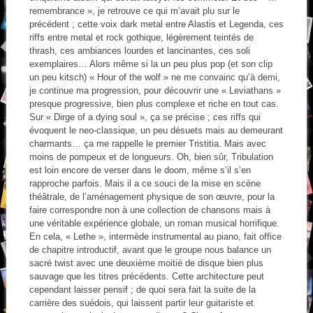
remembrance », je retrouve ce qui m’avait plu sur le
précédent ; cette voix dark metal entre Alastis et Legenda, ces
riffs entre metal et rock gothique, légèrement teintés de
thrash, ces ambiances lourdes et lancinantes, ces soli
exemplaires… Alors même si la un peu plus pop (et son clip
un peu kitsch) « Hour of the wolf » ne me convainc qu’à demi,
je continue ma progression, pour découvrir une « Leviathans »
presque progressive, bien plus complexe et riche en tout cas.
Sur « Dirge of a dying soul », ça se précise ; ces riffs qui
évoquent le neo-classique, un peu désuets mais au demeurant
charmants… ça me rappelle le premier Tristitia. Mais avec
moins de pompeux et de longueurs. Oh, bien sûr, Tribulation
est loin encore de verser dans le doom, même s’il s’en
rapproche parfois. Mais il a ce souci de la mise en scène
théâtrale, de l’aménagement physique de son œuvre, pour la
faire correspondre non à une collection de chansons mais à
une véritable expérience globale, un roman musical horrifique.
En cela, « Lethe », intermède instrumental au piano, fait office
de chapitre introductif, avant que le groupe nous balance un
sacré twist avec une deuxième moitié de disque bien plus
sauvage que les titres précédents. Cette architecture peut
cependant laisser pensif ; de quoi sera fait la suite de la
carrière des suédois, qui laissent partir leur guitariste et