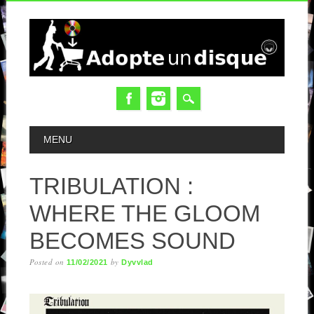
MAIN MENU
MENU
TRIBULATION :
WHERE THE GLOOM
BECOMES SOUND
Posted on
by
11/02/2021
Dyvvlad