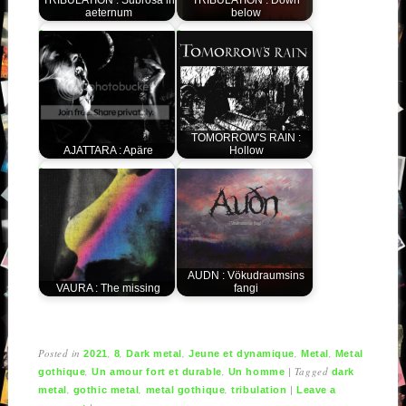
aeternum
below
TOMORROW'S RAIN :
AJATTARA : Apäre
Hollow
AUDN : Vökudraumsins
VAURA : The missing
fangi
Posted in
,
,
,
,
,
2021
8
Dark metal
Jeune et dynamique
Metal
Metal
,
,
|
Tagged
gothique
Un amour fort et durable
Un homme
dark
,
,
,
|
metal
gothic metal
metal gothique
tribulation
Leave a