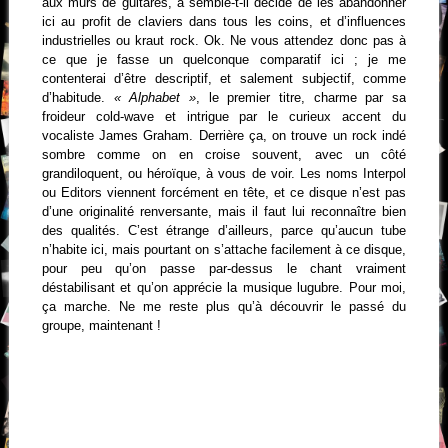
aux murs de guitares, a semble-t-il décidé de les abandonner
ici au profit de claviers dans tous les coins, et d’influences
industrielles ou kraut rock. Ok. Ne vous attendez donc pas à
ce que je fasse un quelconque comparatif ici ; je me
contenterai d’être descriptif, et salement subjectif, comme
d’habitude.
« Alphabet »
, le premier titre, charme par sa
froideur cold-wave et intrigue par le curieux accent du
vocaliste James Graham. Derrière ça, on trouve un rock indé
sombre comme on en croise souvent, avec un côté
grandiloquent, ou héroïque, à vous de voir. Les noms Interpol
ou Editors viennent forcément en tête, et ce disque n’est pas
d’une originalité renversante, mais il faut lui reconnaître bien
des qualités. C’est étrange d’ailleurs, parce qu’aucun tube
n’habite ici, mais pourtant on s’attache facilement à ce disque,
pour peu qu’on passe par-dessus le chant vraiment
déstabilisant et qu’on apprécie la musique lugubre. Pour moi,
ça marche. Ne me reste plus qu’à découvrir le passé du
groupe, maintenant !