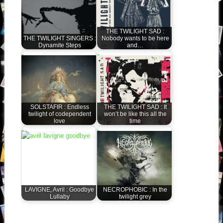
THE TWILIGHT SAD :
THE TWILIGHT SINGERS :
Nobody wants to be here
Dynamite Steps
and…
SOLSTAFIR : Endless
THE TWILIGHT SAD : It
twilight of codependent
won’t be like this all the
love
time
LAVIGNE, Avril : Goodbye
NECROPHOBIC : In the
Lullaby
twilight grey