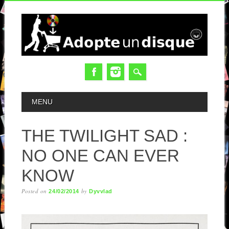
MAIN MENU
MENU
THE TWILIGHT SAD :
NO ONE CAN EVER
KNOW
Posted on
by
24/02/2014
Dyvvlad