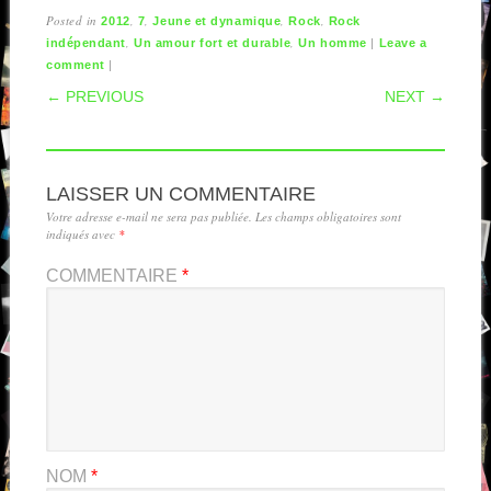
Posted in
,
,
,
,
2012
7
Jeune et dynamique
Rock
Rock
,
,
|
indépendant
Un amour fort et durable
Un homme
Leave a
|
comment
POST NAVIGATION
← PREVIOUS
NEXT →
LAISSER UN COMMENTAIRE
Votre adresse e-mail ne sera pas publiée.
Les champs obligatoires sont
indiqués avec
*
COMMENTAIRE
*
NOM
*