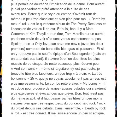
plus permis de douter de l’implication de la dame. Pour autant,
je n’ai pas vraiment prêté attention à la suite de ses
aventures. Parce que le style du combo s’avérait tout de
même un peu trop classique et plan-plan pour moi. « Death by
rock n’ roll » est le quatrième album de The Pretty Reckless et
l’occasion de voir où il en est. Et puis, bon, il y a Matt
Cameron et Kim Thayil sur un titre, Tom Morello sur un autre ;
ça donne envie de voir s’ils sont venus cachetonner ou pas.
Spoiler ; non. « Only love can save me now » (avec les deux
premiers) comporte de bons riffs bien gras et puissants. Et si
on y retrouve pas le souffle épique d’un Soundgarden (mais on
en attendait pas tant), il s’avère être l’un des titres les plus
réussis de ce disque. Je reste beaucoup plus réservé pour
« And so I went » ; même si la guitare n’y est pas reste, je
trouve le titre plus laborieux, un peu trop « à tiroirs ». La très
bondienne « 25 », que je ne voyais absolument pas arriver, est
plus impressionnante. Le combo réitère avec « My bones » ; il
est doué pour produire de vraies-fausses balades qui s’avèrent
plus explosives et évocatrices que prévu. Bon, tout n’est pas
du même acabit, et il faut passer par les titres un peu moins
inspirés bien que très respectueux du concept hard rock / rock
du projet depuis ses débuts. Dans l’ensemble, « Death by rock
n’ roll » est très correct. Il me laisse encore un peu sceptique,