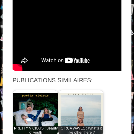
PUBLICATIONS SIMILAIRES:
PRETTY VICIOUS : Beauty
CIRCA WAVES : What’s it
of youth
like other there ?