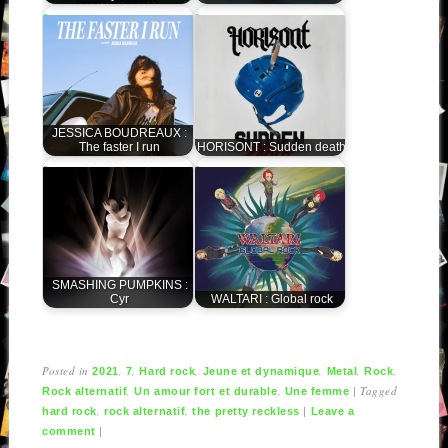
JESSICA BOUDREAUX :
The faster I run
HORISONT : Sudden death
SMASHING PUMPKINS :
Cyr
WALTARI : Global rock
Posted in
,
,
,
,
,
,
2021
7
Hard rock
Jeune et dynamique
Metal
Rock
,
,
|
Tagged
Rock alternatif
Un amour fort et durable
Une femme
,
,
|
hard rock
rock alternatif
the pretty reckless
Leave a
|
comment