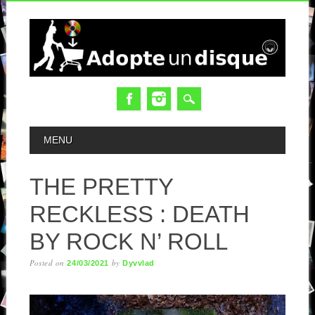
MAIN MENU
MENU
THE PRETTY
RECKLESS : DEATH
BY ROCK N’ ROLL
Posted on
by
24/03/2021
Dyvvlad