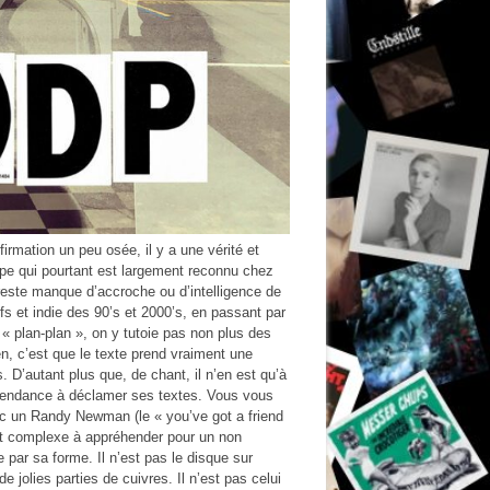
irmation un peu osée, il y a une vérité et
oupe qui pourtant est largement reconnu chez
 reste manque d’accroche ou d’intelligence de
fs et indie des 90’s et 2000’s, en passant par
« plan-plan », on y tutoie pas non plus des
en, c’est que le texte prend vraiment une
D’autant plus que, de chant, il n’en est qu’à
s tendance à déclamer ses textes. Vous vous
c un Randy Newman (le « you’ve got a friend
bjet complexe à appréhender pour un non
 par sa forme. Il n’est pas le disque sur
 jolies parties de cuivres. Il n’est pas celui