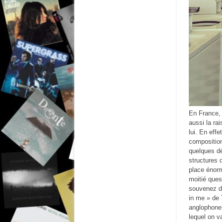
En France, 
aussi la ra
lui. En eff
composition
quelques dé
structures 
place énorm
moitié ques
souvenez du
in me » de 
anglophone,
lequel on v