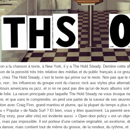
on a la chanson à texte, à New York, il y a The Hold Steady. Derrière cette aff
ison de la porosité très très relative des médias et du public français à ce gr
et, chez The Hold Steady, c’est le texte qui prime sur le reste. Non pas que le
, non ; les influences du groupe vont du classic rock aux styles plus alternati
tours americana ou jazz, et si on ne peut pas dire qu’un de leurs albums soit 
de folie. La raison principale pour laquelle The Hold Steady ne vous évoque ri
e, et que sans le comprendre, on perd une partie de la saveur de ses œuvres. 
tion avec Craig Finn, grand manitou et plume, qui la plupart du temps a plu
 « Popular » de Nada Surf ? Et bien, vous y êtes quasiment. La parenté ave
Toy story, pour aller vite) est évidente aussi. « Open door policy » est un o
 mais pas impossible. Il est porteur d’une certaine originalité, un exotisme, de
a danser, mais contient tout de même du groove, de la rondeur, du rythme, et de