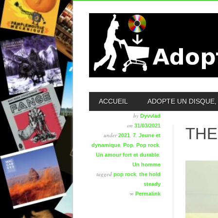
MAIN MENU
ACCUEIL
ADOPTE UN DISQUE, 
by
Dyvvlad
on
31/03/2021
THE
under
,
,
2021
7
Jeune et
,
,
,
dynamique
Pop
Pop rock
,
Un amour fort et durable
Un homme
tagged
,
pop rock
the hold
steady
∞
Permalink