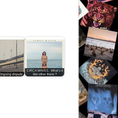
CIRCA WAVES : What’s it
Ongoing dispute
like other there ?