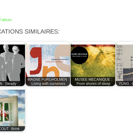
l’album
ATIONS SIMILAIRES:
MAGNE FURUHOLMEN :
MUSEE MECANIQUE :
 : Steady
Living with ourselves
From shores of sleep
YUNG : 
OUT : Brink