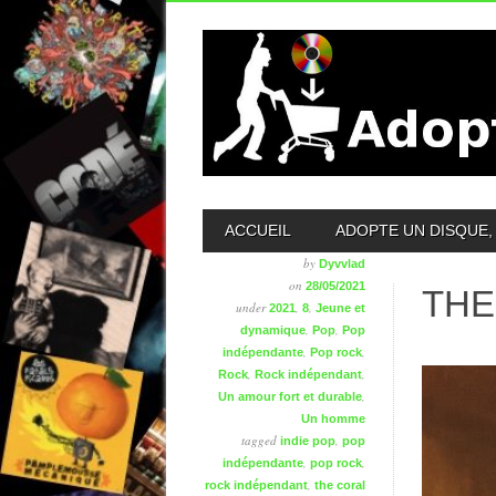
MAIN MENU
ACCUEIL
ADOPTE UN DISQUE, 
by
Dyvvlad
on
28/05/2021
THE
under
,
,
2021
8
Jeune et
,
,
dynamique
Pop
Pop
,
,
indépendante
Pop rock
,
,
Rock
Rock indépendant
,
Un amour fort et durable
Un homme
tagged
,
indie pop
pop
,
,
indépendante
pop rock
,
rock indépendant
the coral