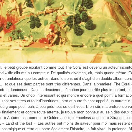
n, le petit groupe excitant comme tout The Coral est devenu un acteur inconto
and » dix albums au compteur. De qualités diverses, ok, mais quand même. C
 et ambitieux que les autres, dans le sens où il s’agit d’un double album concep
ve…. et que ses deux parties sont très différentes. Dans la première, The Coral
ecte et lumineuse. Dans la deuxième, l’émotion joue un rôle plus important, e
rs et variés. Un choix intéressant et qui montre encore à quel point la formation
iculant ses titres autour d’interludes, intro et outro faisant appel à un narrate
u groupe pour, euh, à peu près tout ce qu’il veut. Bien sûr, ma préférence va p
 finalement et contre toute attente, je trouve mon bonheur au sein des deux par
, « Autumn has come », « Golden age », « Faceless angel », « Strange illus
, « Land of the lost ». Les autres ont moins de saveur pour moi mais restent
ostalgique et rétro qui porte également l’histoire, la fait vivre, la prolonge. A