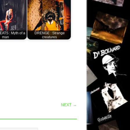
ATS : Myth of a
DRENGE : Strange
man
creatures
NEXT →