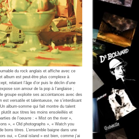
urnable du rock anglais et affiche avec ce
et album est peut-être plus complexe à
t, relatant l’âge d’or puis le déclin d’une
 expose son amour de la pop à l’anglaise ;
t le groupe exploite ses accointances avec des
 est versatile et talentueuse, ne s’interdisant
ur. Un album-somme qui fait montre du talent
lutôt aux titres les moins ensoleillés et
ties de l’oeuvre : « Mist on the river »,
ions », « Old photographs », « Watch you
 de bons titres. L’ensemble baigne dans une
lors oui, « Coral island » est bien, comme j’ai