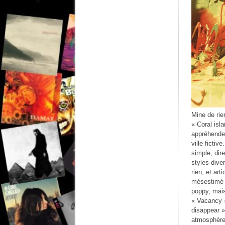
Mine de rie
« Coral isl
appréhender
ville ficti
simple, dir
styles dive
rien, et art
mésestimé d
poppy, mais
« Vacancy »
disappear »
atmosphère n