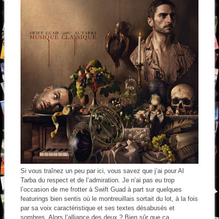
Si vous traînez un peu par ici, vous savez que j’ai pour Al
Tarba du respect et de l’admiration. Je n’ai pas eu trop
l’occasion de me frotter à Swift Guad à part sur quelques
featurings bien sentis où le montreuillais sortait du lot, à la fois
par sa voix caractéristique et ses textes désabusés et
sombres. Alors l’alliance des deux ? Bien sûr que ça