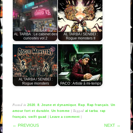
AL TARBA : Le cabinet des
AL TARBA / SENBEI :
curiosités vol.2
Rogue monsters II
AL’TARBA / SENBEÏ :
Rogue monsters
PACO : Artiste à mi-temps
Posted in
,
,
,
,
,
2020
8
Jeune et dynamique
Rap
Rap français
Un
,
|
Tagged
,
amour fort et durable
Un homme
al tarba
rap
,
|
|
français
swift guad
Leave a comment
POST NAVIGATION
← PREVIOUS
NEXT →