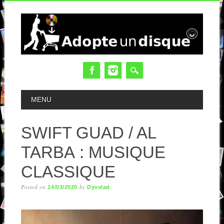
MAIN MENU
MENU
SWIFT GUAD / AL
TARBA : MUSIQUE
CLASSIQUE
Posted on
by
24/03/2020
Dyvvlad