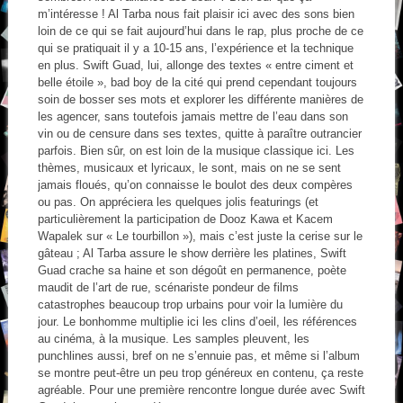
m’intéresse ! Al Tarba nous fait plaisir ici avec des sons bien
loin de ce qui se fait aujourd’hui dans le rap, plus proche de ce
qui se pratiquait il y a 10-15 ans, l’expérience et la technique
en plus. Swift Guad, lui, allonge des textes « entre ciment et
belle étoile », bad boy de la cité qui prend cependant toujours
soin de bosser ses mots et explorer les différente manières de
les agencer, sans toutefois jamais mettre de l’eau dans son
vin ou de censure dans ses textes, quitte à paraître outrancier
parfois. Bien sûr, on est loin de la musique classique ici. Les
thèmes, musicaux et lyricaux, le sont, mais on ne se sent
jamais floués, qu’on connaisse le boulot des deux compères
ou pas. On appréciera les quelques jolis featurings (et
particulièrement la participation de Dooz Kawa et Kacem
Wapalek sur « Le tourbillon »), mais c’est juste la cerise sur le
gâteau ; Al Tarba assure le show derrière les platines, Swift
Guad crache sa haine et son dégoût en permanence, poète
maudit de l’art de rue, scénariste pondeur de films
catastrophes beaucoup trop urbains pour voir la lumière du
jour. Le bonhomme multiplie ici les clins d’oeil, les références
au cinéma, à la musique. Les samples pleuvent, les
punchlines aussi, bref on ne s’ennuie pas, et même si l’album
se montre peut-être un peu trop généreux en contenu, ça reste
agréable. Pour une première rencontre longue durée avec Swift