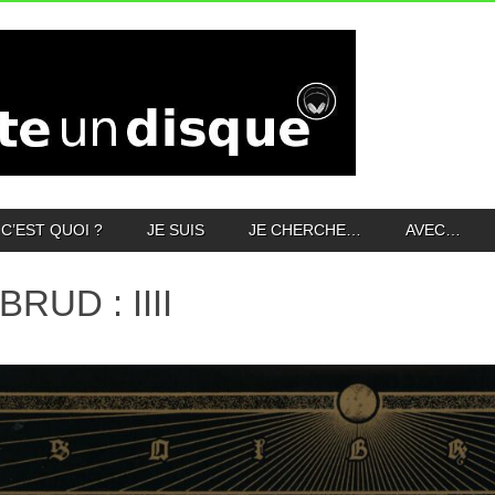
C’EST QUOI ?
JE SUIS
JE CHERCHE…
AVEC…
RUD : IIII