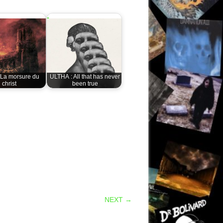
 La morsure du
ULTHA : All that has never
christ
been true
NEXT →