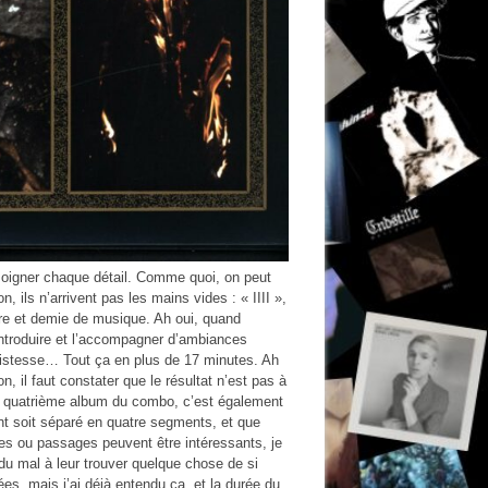
 soigner chaque détail. Comme quoi, on peut
 ils n’arrivent pas les mains vides : « IIII »,
re et demie de musique. Ah oui, quand
’introduire et l’accompagner d’ambiances
tristesse… Tout ça en plus de 17 minutes. Ah
, il faut constater que le résultat n’est pas à
 le quatrième album du combo, c’est également
t soit séparé en quatre segments, et que
res ou passages peuvent être intéressants, je
du mal à leur trouver quelque chose de si
ées, mais j’ai déjà entendu ça, et la durée du