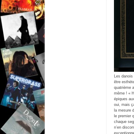
Les danois 
être esthèt
quatrième a
même ! « Hv
épiques aux
oui, mais ç
la mesure d
le premier 
chaque segm
n’en discon
exceptionne