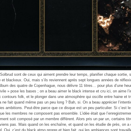
Solbrud sont de ceux qui aiment prendre leur temps, planifier chaque sortie,
e et blackeux. Oui, mais s’ils reviennent après sept longues années de réflexion,
lbum des quatre de Copenhague, nous délivre 11 titres… pour plus d’une heu
ile » pose les bases ; on a beau aimer le black intense et cru ici, on aime l
 contours folk, et le plonger dans une atmosphère qui oscille entre haine et 
a ne fait quand même pas un peu long ? Bah, si. On a beau apprécier l’intention
es ambitions. Peut-être parce que ce disque est un peu particulier. Si c’est
que les membres ne composent pas ensemble. L’idée était que l’enregistremen
ent soit composé par un membre différent. Alors pris un par un, certains tit
viens pas. Mais quand on les enchaîne, et quand on les étudie de près, on a 
l. Oui, c’est du black atmo propre et bien fait, oui les ambiances sont travaill