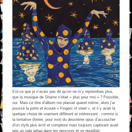
Est-ce que je n’avais pas dit qu’on ne m’y reprendrais plus,
que la musique de Shame n’était « plus pour moi » ? Possible,
oui. Mais ce titre d’album me plaisait quand même, alors j’ai
poussé la porte et écouté « Fingers of steel », et il y avait là
quelque chose de vraiment différent et intéressant ; comme si
la tentative (foirée, pour moi) du deuxième opus d’accoucher
d’un style plus écrit et complexe mais toujours captivant avait
pris un sale jetlag dans les gencives et se réveillait