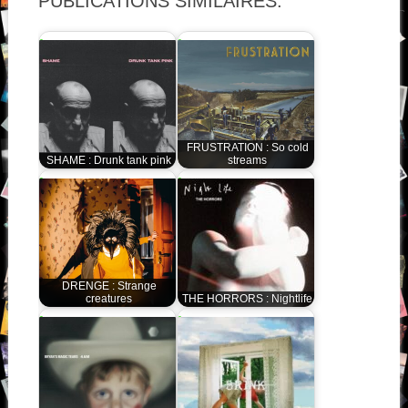
PUBLICATIONS SIMILAIRES:
FRUSTRATION : So cold
SHAME : Drunk tank pink
streams
DRENGE : Strange
creatures
THE HORRORS : Nightlife