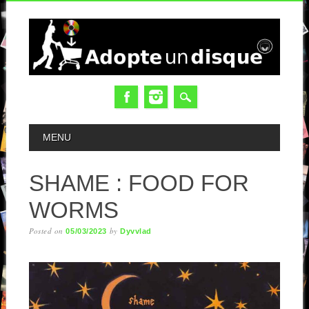
MAIN MENU
MENU
SHAME : FOOD FOR
WORMS
Posted on
by
05/03/2023
Dyvvlad