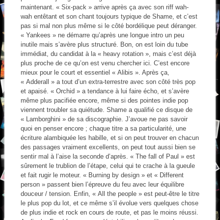
maintenant. « Six-pack » arrive après ça avec son riff wah-
wah entêtant et son chant toujours typique de Shame, et c’est
pas si mal non plus même si le côté bordélique peut déranger.
« Yankees » ne démarre qu’après une longue intro un peu
inutile mais s’avère plus structuré. Bon, on est loin du tube
immédiat, du candidat à la « heavy rotation », mais c’est déjà
plus proche de ce qu’on est venu chercher ici. C’est encore
mieux pour le court et essentiel « Alibis ». Après ça,
« Adderall » a tout d’un extra-terrestre avec son côté très pop
et apaisé. « Orchid » a tendance à lui faire écho, et s’avère
même plus pacifiée encore, même si des pointes indie pop
viennent troubler sa quiétude. Shame a qualifié ce disque de
« Lamborghini » de sa discographie. J’avoue ne pas savoir
quoi en penser encore ; chaque titre a sa particularité, une
écriture alambiquée les habille, et si on peut trouver en chacun
des passages vraiment excellents, on peut tout aussi bien se
sentir mal à l’aise la seconde d’après. « The fall of Paul » est
sûrement le trublion de l’étape, celui qui te crache à la gueule
et fait rugir le moteur. « Burning by design » et « Different
person » passent bien l’épreuve du feu avec leur équilibre
douceur / tension. Enfin, « All the people » est peut-être le titre
le plus pop du lot, et ce même s’il évolue vers quelques chose
de plus indie et rock en cours de route, et pas le moins réussi.