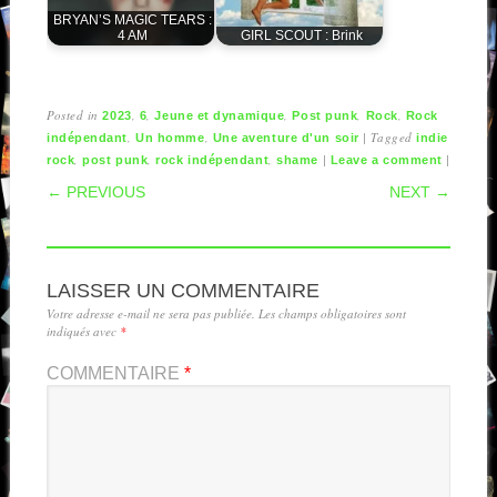
BRYAN’S MAGIC TEARS :
4 AM
GIRL SCOUT : Brink
Posted in
,
,
,
,
,
2023
6
Jeune et dynamique
Post punk
Rock
Rock
,
,
|
Tagged
indépendant
Un homme
Une aventure d'un soir
indie
,
,
,
|
|
rock
post punk
rock indépendant
shame
Leave a comment
POST NAVIGATION
← PREVIOUS
NEXT →
LAISSER UN COMMENTAIRE
Votre adresse e-mail ne sera pas publiée.
Les champs obligatoires sont
indiqués avec
*
COMMENTAIRE
*