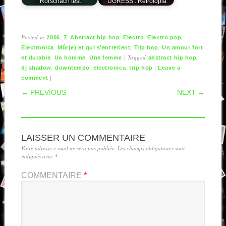
Rorschach test
UGRESS : Retrotopia
Posted in
,
,
,
,
,
2006
7
Abstract hip hop
Electro
Electro pop
,
,
,
Electronica
Mûr(e) et qui s'entretient
Trip hop
Un amour fort
,
,
|
Tagged
,
et durable
Un homme
Une femme
abstract hip hop
,
,
,
|
dj shadow
downtempo
electronica
trip hop
Leave a
|
comment
POST NAVIGATION
← PREVIOUS
NEXT →
LAISSER UN COMMENTAIRE
Votre adresse e-mail ne sera pas publiée.
Les champs obligatoires sont
indiqués avec
*
COMMENTAIRE
*