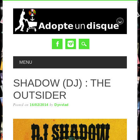
MAIN MENU
MENU
SHADOW (DJ) : THE
OUTSIDER
Posted on
by
16/02/2014
Dyvvlad