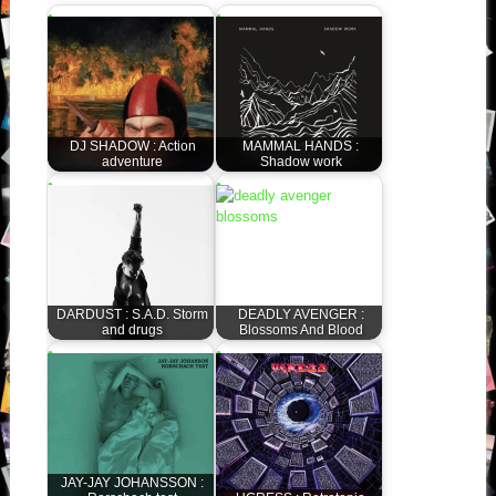
DJ SHADOW : Action
MAMMAL HANDS :
adventure
Shadow work
DARDUST : S.A.D. Storm
DEADLY AVENGER :
and drugs
Blossoms And Blood
JAY-JAY JOHANSSON :