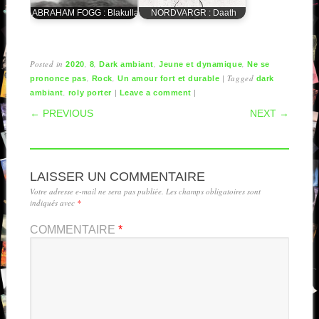
ABRAHAM FOGG : Blakulla
NORDVARGR : Daath
Posted in
,
,
,
,
2020
8
Dark ambiant
Jeune et dynamique
Ne se
,
,
|
Tagged
prononce pas
Rock
Un amour fort et durable
dark
,
|
|
ambiant
roly porter
Leave a comment
POST NAVIGATION
← PREVIOUS
NEXT →
LAISSER UN COMMENTAIRE
Votre adresse e-mail ne sera pas publiée.
Les champs obligatoires sont
indiqués avec
*
COMMENTAIRE
*