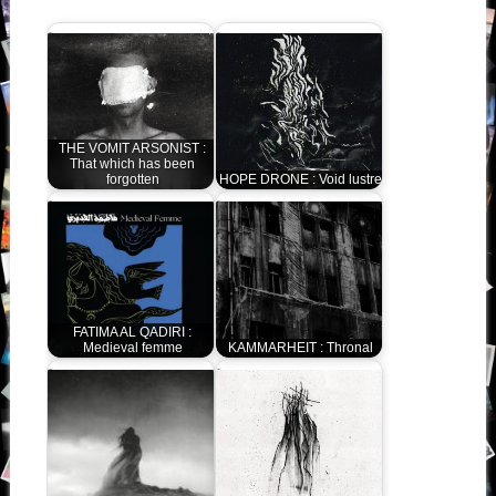
THE VOMIT ARSONIST :
That which has been
forgotten
HOPE DRONE : Void lustre
FATIMA AL QADIRI :
Medieval femme
KAMMARHEIT : Thronal