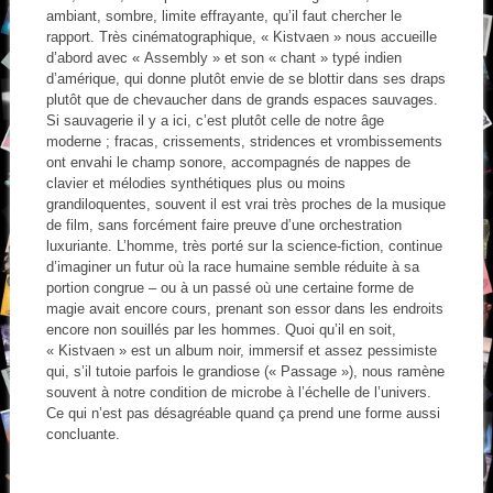
ambiant, sombre, limite effrayante, qu’il faut chercher le
rapport. Très cinématographique, « Kistvaen » nous accueille
d’abord avec « Assembly » et son « chant » typé indien
d’amérique, qui donne plutôt envie de se blottir dans ses draps
plutôt que de chevaucher dans de grands espaces sauvages.
Si sauvagerie il y a ici, c’est plutôt celle de notre âge
moderne ; fracas, crissements, stridences et vrombissements
ont envahi le champ sonore, accompagnés de nappes de
clavier et mélodies synthétiques plus ou moins
grandiloquentes, souvent il est vrai très proches de la musique
de film, sans forcément faire preuve d’une orchestration
luxuriante. L’homme, très porté sur la science-fiction, continue
d’imaginer un futur où la race humaine semble réduite à sa
portion congrue – ou à un passé où une certaine forme de
magie avait encore cours, prenant son essor dans les endroits
encore non souillés par les hommes. Quoi qu’il en soit,
« Kistvaen » est un album noir, immersif et assez pessimiste
qui, s’il tutoie parfois le grandiose (« Passage »), nous ramène
souvent à notre condition de microbe à l’échelle de l’univers.
Ce qui n’est pas désagréable quand ça prend une forme aussi
concluante.