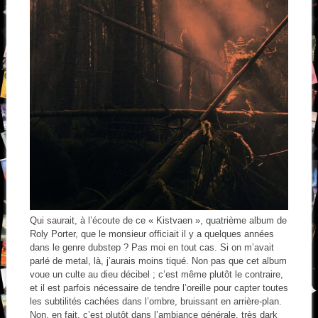
Qui saurait, à l’écoute de ce « Kistvaen », quatrième album de
Roly Porter, que le monsieur officiait il y a quelques années
dans le genre dubstep ? Pas moi en tout cas. Si on m’avait
parlé de metal, là, j’aurais moins tiqué. Non pas que cet album
voue un culte au dieu décibel ; c’est même plutôt le contraire,
et il est parfois nécessaire de tendre l’oreille pour capter toutes
les subtilités cachées dans l’ombre, bruissant en arrière-plan.
Non, en fait, c’est plutôt dans l’ambiance générale, très dark