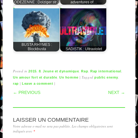
ODEZENNE : Dolziger str.2
adventures of…
BUSTA RHYMES :
Blockbusta
SADISTIK : Ultraviolet
Posted in
,
,
,
,
,
2015
8
Jeune et dynamique
Rap
Rap international
,
|
Tagged
,
Un amour fort et durable
Un homme
public enemy
|
|
rap
Leave a comment
POST NAVIGATION
← PREVIOUS
NEXT →
LAISSER UN COMMENTAIRE
Votre adresse e-mail ne sera pas publiée.
Les champs obligatoires sont
indiqués avec
*