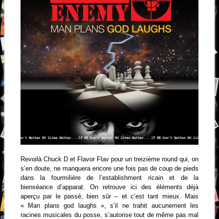
Revoilà Chuck D et Flavor Flav pour un treizième round qui, on
s’en doute, ne manquera encore une fois pas de coup de pieds
dans la fourmilière de l’establishment ricain et de la
bienséance d’apparat. On retrouve ici des éléments déjà
aperçu par le passé, bien sûr – et c’est tant mieux. Mais
« Man plans god laughs », s’il ne trahit aucunement les
racines musicales du posse, s’autorise tout de même pas mal