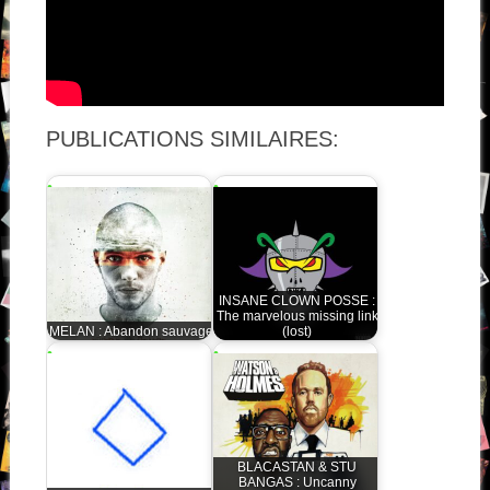
PUBLICATIONS SIMILAIRES:
INSANE CLOWN POSSE :
The marvelous missing link
MELAN : Abandon sauvage
(lost)
BLACASTAN & STU
BANGAS : Uncanny