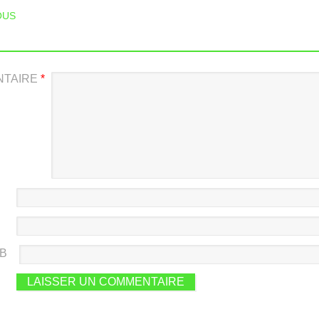
T NAVIGATION
OUS
NTAIRE
*
EB