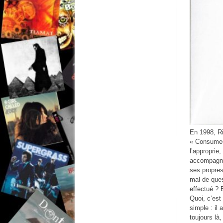
En 1998, R
« Consumed 
l’approprie
accompagné 
ses propres
mal de ques
effectué ? 
Quoi, c’est
simple : il
toujours là