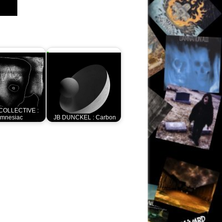
COLLECTIVE :
mnesiac
JB DUNCKEL : Carbon