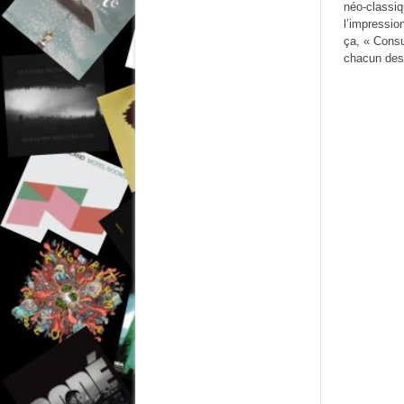
néo-classiq
l’impressio
ça, « Consu
chacun des 