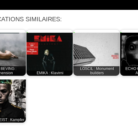
ATIONS SIMILAIRES:
 BEVING :
LOSCIL : Monument
ECHO 
hension
EMIKA : Klavirni
builders
A
IST : Kampfer