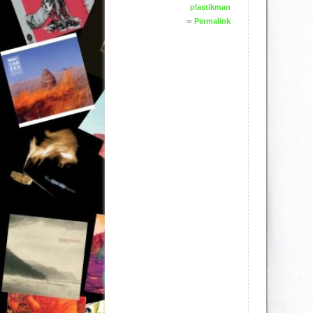
plastikman
∞
Permalink