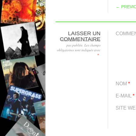
POS
← PREVI
LAISSER UN
COMME
COMMENTAIRE
Votre adresse e-mail ne sera
pas publiée.
Les champs
obligatoires sont indiqués avec
*
NOM
*
E-MAIL
*
SITE W