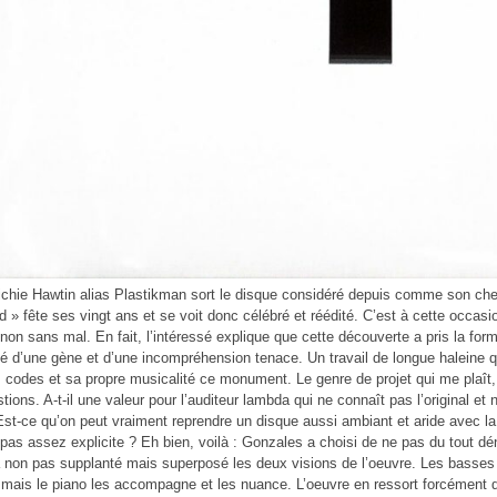
ichie Hawtin alias Plastikman sort le disque considéré depuis comme son ch
» fête ses vingt ans et se voit donc célébré et réédité. C’est à cette occasi
, non sans mal. En fait, l’intéressé explique que cette découverte a pris la fo
d’une gène et d’une incompréhension tenace. Un travail de longue haleine q
 codes et sa propre musicalité ce monument. Le genre de projet qui me pla
tions. A-t-il une valeur pour l’auditeur lambda qui ne connaît pas l’original e
Est-ce qu’on peut vraiment reprendre un disque aussi ambiant et aride avec l
 pas assez explicite ? Eh bien, voilà : Gonzales a choisi de ne pas du tout dé
 a non pas supplanté mais superposé les deux visions de l’oeuvre. Les basses
, mais le piano les accompagne et les nuance. L’oeuvre en ressort forcément di