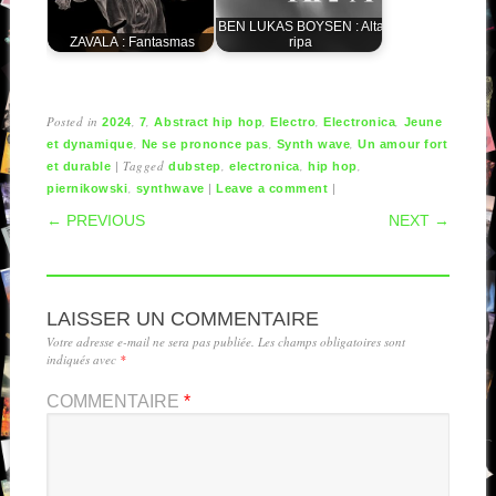
BEN LUKAS BOYSEN : Alta
ZAVALA : Fantasmas
ripa
Posted in
,
,
,
,
,
2024
7
Abstract hip hop
Electro
Electronica
Jeune
,
,
,
et dynamique
Ne se prononce pas
Synth wave
Un amour fort
|
Tagged
,
,
,
et durable
dubstep
electronica
hip hop
,
|
|
piernikowski
synthwave
Leave a comment
POST NAVIGATION
← PREVIOUS
NEXT →
LAISSER UN COMMENTAIRE
Votre adresse e-mail ne sera pas publiée.
Les champs obligatoires sont
indiqués avec
*
COMMENTAIRE
*