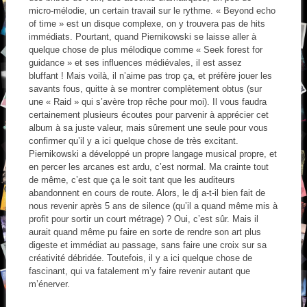
micro-mélodie, un certain travail sur le rythme. « Beyond echo
of time » est un disque complexe, on y trouvera pas de hits
immédiats. Pourtant, quand Piernikowski se laisse aller à
quelque chose de plus mélodique comme « Seek forest for
guidance » et ses influences médiévales, il est assez
bluffant ! Mais voilà, il n’aime pas trop ça, et préfère jouer les
savants fous, quitte à se montrer complètement obtus (sur
une « Raid » qui s’avère trop rêche pour moi). Il vous faudra
certainement plusieurs écoutes pour parvenir à apprécier cet
album à sa juste valeur, mais sûrement une seule pour vous
confirmer qu’il y a ici quelque chose de très excitant.
Piernikowski a développé un propre langage musical propre, et
en percer les arcanes est ardu, c’est normal. Ma crainte tout
de même, c’est que ça le soit tant que les auditeurs
abandonnent en cours de route. Alors, le dj a-t-il bien fait de
nous revenir après 5 ans de silence (qu’il a quand même mis à
profit pour sortir un court métrage) ? Oui, c’est sûr. Mais il
aurait quand même pu faire en sorte de rendre son art plus
digeste et immédiat au passage, sans faire une croix sur sa
créativité débridée. Toutefois, il y a ici quelque chose de
fascinant, qui va fatalement m’y faire revenir autant que
m’énerver.