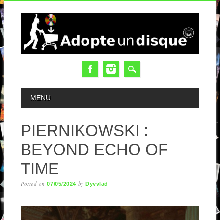
MAIN MENU
MENU
PIERNIKOWSKI :
BEYOND ECHO OF
TIME
Posted on
by
07/05/2024
Dyvvlad