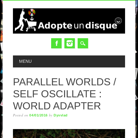
MAIN MENU
MENU
PARALLEL WORLDS /
SELF OSCILLATE :
WORLD ADAPTER
Posted on
by
04/01/2016
Dyvvlad