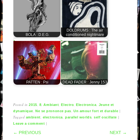
DOLDRUMS : The air
BOLA : D.E.G.
conditioned nightmare
PATTEN : Psi
DEAD FADER : Jenny 153
Posted in
,
,
,
,
,
2015
8
Ambiant
Electro
Electronica
Jeune et
,
,
|
dynamique
Ne se prononce pas
Un amour fort et durable
Tagged
,
,
,
|
ambient
electronica
parallel worlds
self oscillate
|
Leave a comment
POST NAVIGATION
← PREVIOUS
NEXT →