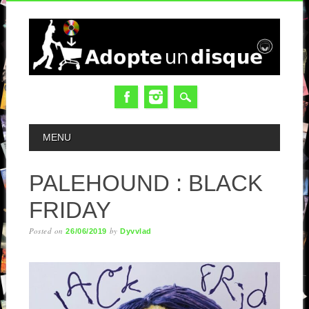
MAIN MENU
MENU
PALEHOUND : BLACK
FRIDAY
Posted on
by
26/06/2019
Dyvvlad