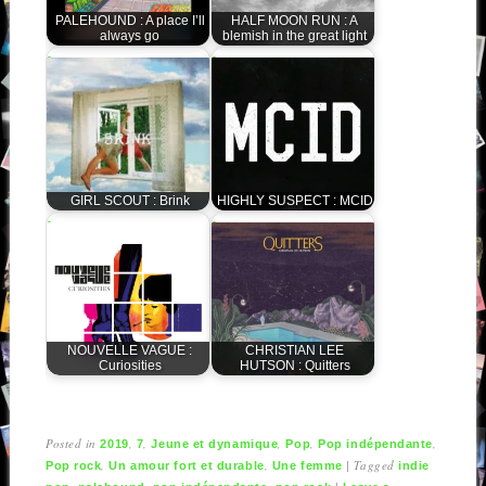
PALEHOUND : A place I’ll
HALF MOON RUN : A
always go
blemish in the great light
GIRL SCOUT : Brink
HIGHLY SUSPECT : MCID
NOUVELLE VAGUE :
CHRISTIAN LEE
Curiosities
HUTSON : Quitters
Posted in
,
,
,
,
,
2019
7
Jeune et dynamique
Pop
Pop indépendante
,
,
|
Tagged
Pop rock
Un amour fort et durable
Une femme
indie