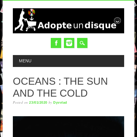
MAIN MENU
MENU
OCEANS : THE SUN
AND THE COLD
Posted on
by
23/01/2020
Dyvvlad