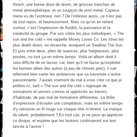
thrash, une bonne dose de doom, de grosses tranches de
metal atmosphérique, et un soupçon de post metal. Copieux
menu vu de l’extérieur, non ? De l’intérieur aussi, ce n’est pas
de tout repos, et heureusement. Mais ce qu’on en retient
surtout, c’est l’impression de fluidité, la puissance et la
créativité du groupe. Par ses côtés les plus mélodiques, « The
sun and the cold » me rappelle Misery Loves Co. Les titres les
plus death doom, en revanche, évoquent un Swallow The Sun.
Et puis entre deux, plein de nuances, plus hargneuses, plus
posées, ou tout ça en même temps. Voilà un album dont il
sera difficile de se lasser, car, bien qu’il ne fasse qu’exploiter
les bonnes idées des autres (à peu de choses près), il sait
tellement bien varier les ambiances que sa traversée s’avère
passionnante. J’aurais vraiment du mal à vous citer ce que je
préfère ici, tant « The sun and the cold » regroupe de
sensations et univers connus et appréciés au travers,
d’habitude, de pas mal de formations différentes. La drôle
d’impression d’écouter une compilation, mais en même temps
d’y retrouver un fil rouge sur chaque titre m’étreint. La marque
du talent, probablement ? En tout cas, je ne peux qu’apprécier
ce disque, et espérer que les teutons continueront sur leur
lancée à l’avenir !