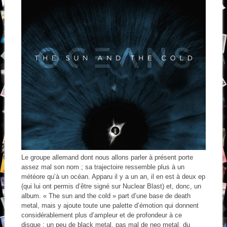
Le groupe allemand dont nous allons parler à présent porte
assez mal son nom ; sa trajectoire ressemble plus à un
météore qu’à un océan. Apparu il y a un an, il en est à deux ep
(qui lui ont permis d’être signé sur Nuclear Blast) et, donc, un
album. « The sun and the cold » part d’une base de death
metal, mais y ajoute toute une palette d’émotion qui donnent
considérablement plus d’ampleur et de profondeur à ce
disque ; un peu de black metal, pas mal de neo metal, du