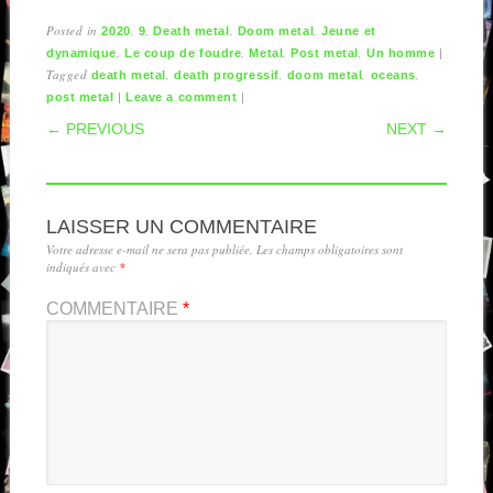
Posted in
,
,
,
,
2020
9
Death metal
Doom metal
Jeune et
,
,
,
,
|
dynamique
Le coup de foudre
Metal
Post metal
Un homme
Tagged
,
,
,
,
death metal
death progressif
doom metal
oceans
|
|
post metal
Leave a comment
POST NAVIGATION
← PREVIOUS
NEXT →
LAISSER UN COMMENTAIRE
Votre adresse e-mail ne sera pas publiée.
Les champs obligatoires sont
indiqués avec
*
COMMENTAIRE
*