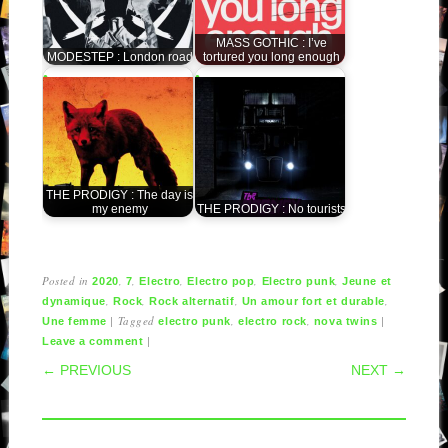
MASS GOTHIC : I’ve
MODESTEP : London road
tortured you long enough
THE PRODIGY : The day is
my enemy
THE PRODIGY : No tourists
Posted in
,
,
,
,
,
2020
7
Electro
Electro pop
Electro punk
Jeune et
,
,
,
,
dynamique
Rock
Rock alternatif
Un amour fort et durable
|
Tagged
,
,
|
Une femme
electro punk
electro rock
nova twins
|
Leave a comment
POST NAVIGATION
← PREVIOUS
NEXT →