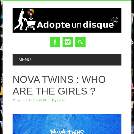
MAIN MENU
MENU
NOVA TWINS : WHO
ARE THE GIRLS ?
Posted on
by
23/03/2020
Dyvvlad