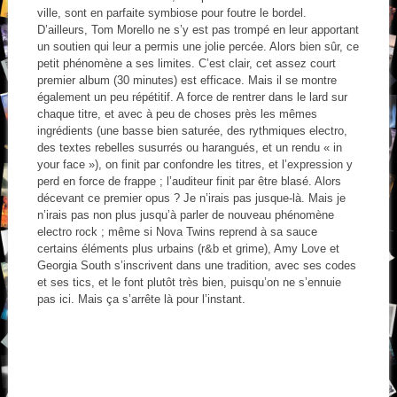
ville, sont en parfaite symbiose pour foutre le bordel.
D’ailleurs, Tom Morello ne s’y est pas trompé en leur apportant
un soutien qui leur a permis une jolie percée. Alors bien sûr, ce
petit phénomène a ses limites. C’est clair, cet assez court
premier album (30 minutes) est efficace. Mais il se montre
également un peu répétitif. A force de rentrer dans le lard sur
chaque titre, et avec à peu de choses près les mêmes
ingrédients (une basse bien saturée, des rythmiques electro,
des textes rebelles susurrés ou harangués, et un rendu « in
your face »), on finit par confondre les titres, et l’expression y
perd en force de frappe ; l’auditeur finit par être blasé. Alors
décevant ce premier opus ? Je n’irais pas jusque-là. Mais je
n’irais pas non plus jusqu’à parler de nouveau phénomène
electro rock ; même si Nova Twins reprend à sa sauce
certains éléments plus urbains (r&b et grime), Amy Love et
Georgia South s’inscrivent dans une tradition, avec ses codes
et ses tics, et le font plutôt très bien, puisqu’on ne s’ennuie
pas ici. Mais ça s’arrête là pour l’instant.