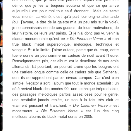
démo, que je les ai toujours soutenu et que ce qui arrive
aujourd’hui est pour moi tout sauf étonnant ! Mais ce serait
vous mentir. La vérité, c’est qu’à part leur origine allemande
(oui, j’avoue, le titre de la galette m’a un peu mis sur la voie),
je ne connaissais rien de ces gusses, de leurs motivations, de
leur histoire, de leurs war paints. Et je n’ai donc pas vu venir la
claque monumentale qu’est ce
« Die Eisernen Verse »
et son
true black metal supersonique, mélodique, technique et
vengeur. Et à la limite, j’aime autant, parce que du coup, cette
tuerie sonne un peu comme un cadeau de noël avant l’heure.
Renseignements pris, cet album est le deuxième de nos amis
allemands. Et pourtant, on pourrait croire que les bougres ont
une carrière longue comme celle de cadors tels que Setherial,
dont ils se rapprochent parfois niveau compos. Car c’est bien
simple, Negator a sorti l’album que tout le monde attendait ; un
côté revival black des années 90, une technique irréprochable,
des passages mélodiques parfois assez osés pour le genre,
une bestialité jamais reniée, un son à la fois très clair et
vraiment puissant et tranchant.
« Die Eisernen Verse »
est
monstrueux.
« Die Eisernen Verse »
est l’un des cinq
meilleurs albums de black metal sortis en 2005.