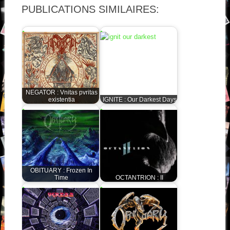
PUBLICATIONS SIMILAIRES:
NEGATOR : Vnitas pvritas
existentia
IGNITE : Our Darkest Days
OBITUARY : Frozen In
Time
OCTANTRION : II