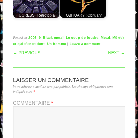
UGRESS : Retrotopia
OBITUARY : Obituary
Posted in
,
,
,
,
,
2005
9
Black metal
Le coup de foudre
Metal
Mûr(e)
,
|
|
et qui s'entretient
Un homme
Leave a comment
POST NAVIGATION
← PREVIOUS
NEXT →
LAISSER UN COMMENTAIRE
Votre adresse e-mail ne sera pas publiée.
Les champs obligatoires sont
indiqués avec
*
COMMENTAIRE
*