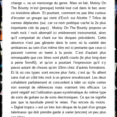
change », ou un mensonge du genre. Mais en fait, Mutiny On
The Bounty m’est (presque) tombé tout cuit dans le bec avec
ce troisième album. Et pourtant, comment ne pas être curieux
d’écouter un groupe qui vient d’Esch sur Alzette ? Trêve de
vannes déplacées (oui, car ce nom poétique cache la 2e plus
importante cité du pays) . Mutiny On The Bounty propose un
math rock / rock alternatif ici entièrement instrumental, alors
qu’il comportait du chant sur les disques précédents. Cette
absence n’est pas gênante dans le sens où la variété des
ambiances au sein d’un même titre est si prenante que ceux-ci
passent comme un tweet à la poste. C’est d’autant plus
remarquable que ces titres sont plutôt courts (le plus long dure
à peine 5mn45), et qu’on a pourtant l’impression qu’il s’y
passe autant de choses qu’en 10mn chez d’autres formations.
Et là où ces types sont encore plus forts, c’est qu ‘ils allient
sans mal un côté très rock à un groove envahissant. Les deux
cohabitent parfaitement et concordent à bâtir un style certes
non exempt de références mais vraiment très efficace. Le
point négatif est l’utilisation quasi-systématique du même type
de sons de guitare ou de sons électroniques. Ce qui ne signifie
pas que la lassitude prend le relais. Pas encore du moins.
« Digital tropics » est un très bon disque de la part d’un groupe
talentueux qui doit prendre garde à varier (encore) un peu plus