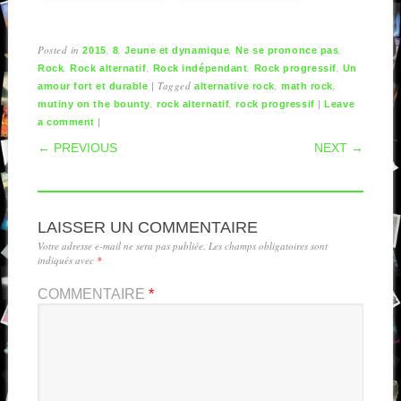
Posted in
,
,
,
,
2015
8
Jeune et dynamique
Ne se prononce pas
,
,
,
,
Rock
Rock alternatif
Rock indépendant
Rock progressif
Un
|
Tagged
,
,
amour fort et durable
alternative rock
math rock
,
,
|
mutiny on the bounty
rock alternatif
rock progressif
Leave
|
a comment
POST NAVIGATION
← PREVIOUS
NEXT →
LAISSER UN COMMENTAIRE
Votre adresse e-mail ne sera pas publiée.
Les champs obligatoires sont
indiqués avec
*
COMMENTAIRE
*