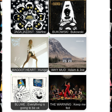
JAGA JAZZIST : Starfire
BUKOWSKI : Bukowski
MAGGOT HEART : Hunger
WHY MUD : Adam & Joe
BLUME : Everything is
THE WARNING : Keep me
going to be ok
fed