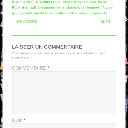
Posted in
,
,
,
,
,
2017
8
Grunge rock
Jeune et dynamique
Rock
,
,
|
Tagged
Rock alternatif
Un amour fort et durable
Un homme
,
,
|
|
grunge rock
muskets
rock alternatif
Leave a comment
POST NAVIGATION
← PREVIOUS
NEXT →
LAISSER UN COMMENTAIRE
Votre adresse e-mail ne sera pas publiée.
Les champs obligatoires sont
indiqués avec
*
COMMENTAIRE
*
NOM
*