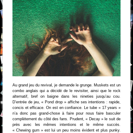
Au grand jeu du revival, je demande le grunge. Muskets est un
combo anglais qui a décidé de le revisiter, ainsi que le rock
alternatif, bref on baigne dans les nineties jusqu’au cou.
D’entrée de jeu, « Pond drop » affiche ses intentions : rapide,
concis et efficace. On est en confiance. Le tube « 17 years »
n’a donc pas grand-chose à faire pour nous faire basculer
complètement du côté des fans. Prudent, « Decay » le suit de
près avec les mêmes intentions et le même succès.
« Chewing gum » est lui un peu moins évident et plus punky.