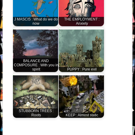
J MASCIS : What do we do
THE EMPLOYMENT :
now
Anxiety
BALANCE AND
COMPOSURE : With you in
spirit
PUPPY : Pure evil
STUBBORN TREES :
Roots
KEEP : Almost static