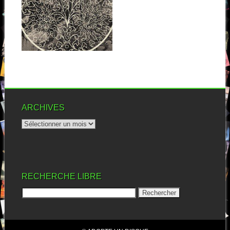
KOLLECTIVE :
KNOWNOTHINGIS
M
Neuvième album pour le projet
italien auquel j’avoue ne pas
▶
accorder...
ARCHIVES
RECHERCHE LIBRE