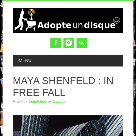
MAIN MENU
MENU
MAYA SHENFELD : IN
FREE FALL
Posted on
by
06/02/2022
Dyvvlad