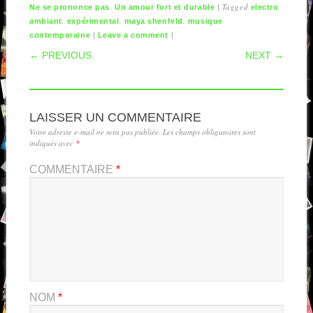
,
|
Tagged
Ne se prononce pas
Un amour fort et durable
electro
,
,
,
ambiant
expérimental
maya shenfeld
musique
|
|
contemporaine
Leave a comment
POST NAVIGATION
← PREVIOUS
NEXT →
LAISSER UN COMMENTAIRE
Votre adresse e-mail ne sera pas publiée.
Les champs obligatoires sont
indiqués avec
*
COMMENTAIRE
*
NOM
*