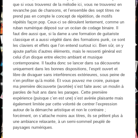
que si vous trouverez de la mélodie ici, vous ne trouverez en
revanche pas de chansons, et l’ensemble des sept titres ne
prend pas en compte le concept de répétition, de motifs
répétés façon pop. Ceux-ci se déroulent lentement, comme un
ruban numérique déposé sur un océan de codage binaire. Il
faut dire aussi que, si la dame a une formation de guitariste
classique et a aussi végété dans des formations punk, ce sont
les claviers et effets que l’on entend surtout ici. Bien sûr, on y
ajoute parfois d’autres éléments, mais le ressenti général est
celui d’un disque entre electro ambiant et musique
contemporaine. Il faudra donc se lancer dans sa découverte
uniquement dans les bonnes dispositions, l’esprit ouvert et
libre de divaguer sans interférences extérieures, sous peine de
n’en profiter qu’à moitié. Et vous pouvez me croire, puisque
ma première découverte (avortée) s’est faite avec un moulin à
paroles de huit ans dans les parages. Cette première
expérience (puisque c’en est une) s’est avérée plaisante mais
également limitée par cette volonté de centrer l’expression
autour de la démarche artistique et non le contraire ;
forcément, on s’attache moins aux titres, ils se prêtent plus à
une ambiance relaxante, à un semi-sommeil peuplé de
paysages numériques.