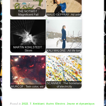
THE NOTWIST :
Magnificent Fall
MAUD GEFFRAY : Ad astra
MARTIN KOHLSTEDT :
Strom
KALI MALONE : All life long
SCANNER : The homeland
MURCOF : Twin color, vol.1
of electricity
Posted in
,
,
,
,
,
,
2022
7
Ambiant
Autre
Electro
Jeune et dynamique