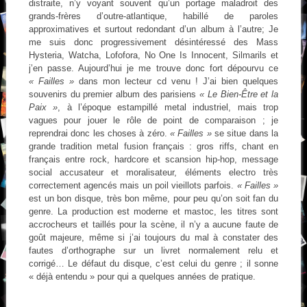
distraite, n’y voyant souvent qu’un portage maladroit des
grands-frères d’outre-atlantique, habillé de paroles
approximatives et surtout redondant d’un album à l’autre; Je
me suis donc progressivement désintéressé des Mass
Hysteria, Watcha, Lofofora, No One Is Innocent, Silmarils et
j’en passe. Aujourd’hui je me trouve donc fort dépourvu ce
« Failles »
dans mon lecteur cd venu ! J’ai bien quelques
souvenirs du premier album des parisiens
« Le Bien-Être et la
Paix »
, à l’époque estampillé metal industriel, mais trop
vagues pour jouer le rôle de point de comparaison ; je
reprendrai donc les choses à zéro.
« Failles »
se situe dans la
grande tradition metal fusion français : gros riffs, chant en
français entre rock, hardcore et scansion hip-hop, message
social accusateur et moralisateur, éléments electro très
correctement agencés mais un poil vieillots parfois.
« Failles »
est un bon disque, très bon même, pour peu qu’on soit fan du
genre. La production est moderne et mastoc, les titres sont
accrocheurs et taillés pour la scène, il n’y a aucune faute de
goût majeure, même si j’ai toujours du mal à constater des
fautes d’orthographe sur un livret normalement relu et
corrigé… Le défaut du disque, c’est celui du genre ; il sonne
« déjà entendu » pour qui a quelques années de pratique.