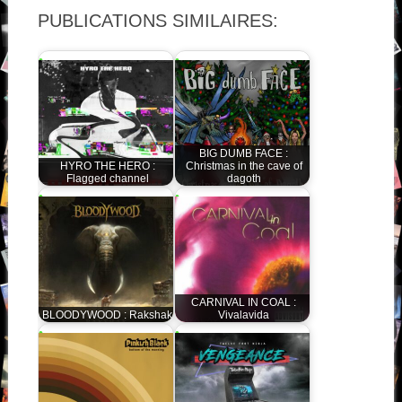
PUBLICATIONS SIMILAIRES:
BIG DUMB FACE :
HYRO THE HERO :
Christmas in the cave of
Flagged channel
dagoth
CARNIVAL IN COAL :
BLOODYWOOD : Rakshak
Vivalavida