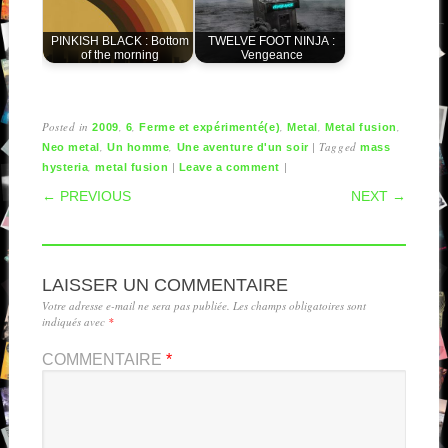
PINKISH BLACK : Bottom
TWELVE FOOT NINJA :
of the morning
Vengeance
Posted in
,
,
,
,
,
2009
6
Ferme et expérimenté(e)
Metal
Metal fusion
,
,
|
Tagged
Neo metal
Un homme
Une aventure d'un soir
mass
,
|
|
hysteria
metal fusion
Leave a comment
POST NAVIGATION
← PREVIOUS
NEXT →
LAISSER UN COMMENTAIRE
Votre adresse e-mail ne sera pas publiée.
Les champs obligatoires sont
indiqués avec
*
COMMENTAIRE
*