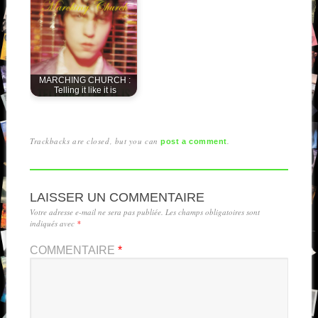
MARCHING CHURCH :
Telling it like it is
Trackbacks are closed, but you can
.
post a comment
LAISSER UN COMMENTAIRE
Votre adresse e-mail ne sera pas publiée.
Les champs obligatoires sont
indiqués avec
*
COMMENTAIRE
*