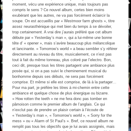
moment, vécu une expérience unique, mais toujours pas
compris le sens ? Ce nouvel album, certes bien moins
exubérant que les autres, ne va pas forcément éclaircir la
soupe. On est accueillis par « Westmoor farm ghosts », titre
assez neurasthénique qui met bien du temps à se dévoiler,
trop certainement. A vrai dire j’aurais préféré que cet album
débute par « Yesterday’s man », qui a lui-même une bonne
tête d’ « opener », mais s’avère beaucoup plus mélancolique
et lancinante. « Tomorrow’s world » a beau sembler s’y référer
directement au niveau du titre, musicalement, ce n’est pas
tout à fait du même tonneau, plus coloré par l’electro. Bon,
ceci dit, presque tous les titres partagent une ambiance plus
posée qui, si on a pas suivi le cheminement musical du
bonhomme depuis ses débuts, ne sera pas forcément
comprise. Et même si elle est comprise, de là à la partager…
Pour ma part, je préfère les titres à mi-chemin entre cette
ambiance et quelque chose de plus énergique ou bizarre.
« How rotten the teeth » ne me fera donc pas tomber en
pâmoison comme le premier album de l’anglais. Ce qui
n’exclut pas de prendre un plaisir certain à l’écoute de
« Yesterday’s man », « Tomorrow’s world », « Sorry for the
mess » ou « Alarm of St Paul’s ». Bref, ce nouvel album ne
remplit pas tous les objectifs que je lui avais assignés, mais