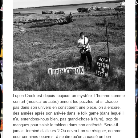
Lupen Crook est depuis toujours un mystère. L’homme comme
son art (musical ou autre) aiment les puzzles, et si chaque
pas dans son univers en constituent une pièce, on a encore,
des années après son arrivée dans le folk game (dans lequel il
n’a, entendons-nous bien, pas grand-chose à faire), trop de
manques pour saisir le tableau dans son entièreté. Sera-t-il
jamais terminé d’ailleurs ? Ou devra-t-on se résigner, comme
pour certaines oeuvres, à se dire qu’on a passé un bon