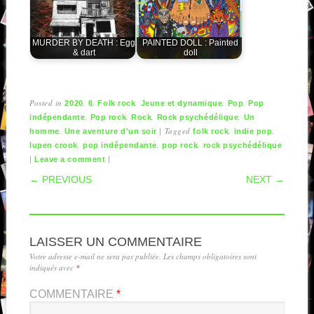
MURDER BY DEATH : Egg
PAINTED DOLL : Painted
& dart
doll
Posted in
,
,
,
,
,
2020
6
Folk rock
Jeune et dynamique
Pop
Pop
,
,
,
,
indépendante
Pop rock
Rock
Rock psychédélique
Un
,
|
Tagged
,
,
homme
Une aventure d'un soir
folk rock
indie pop
,
,
,
lupen crook
pop indépendante
pop rock
rock psychédélique
|
|
Leave a comment
POST NAVIGATION
← PREVIOUS
NEXT →
LAISSER UN COMMENTAIRE
Votre adresse e-mail ne sera pas publiée.
Les champs obligatoires sont
indiqués avec
*
COMMENTAIRE
*