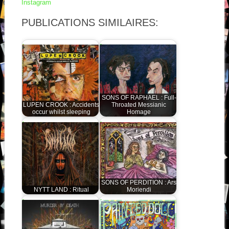
Instagram
PUBLICATIONS SIMILAIRES:
SONS OF RAPHAEL : Full-
LUPEN CROOK : Accidents
Throated Messianic
occur whilst sleeping
Homage
SONS OF PERDITION : Ars
NYTT LAND : Ritual
Moriendi