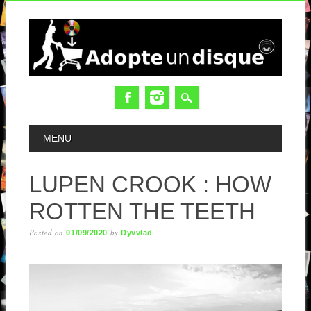
MAIN MENU
MENU
LUPEN CROOK : HOW
ROTTEN THE TEETH
Posted on
by
01/09/2020
Dyvvlad