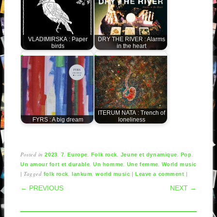
VLADIMIRSKA : Paper
DRY THE RIVER : Alarms
birds
in the heart
ITERUM NATA : Trench of
FYRS : A big dream
loneliness
Posted in
,
,
,
,
,
,
2023
7
Europe
Folk rock
Jeune et dynamique
Pop
,
,
,
Un amour fort et durable
Un homme
Une femme
World music
|
Tagged
,
,
|
|
folk rock
lankum
world music
Leave a comment
POST NAVIGATION
← PREVIOUS
NEXT →