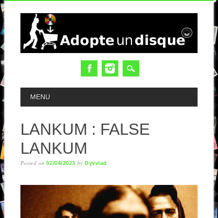
MAIN MENU
MENU
LANKUM : FALSE
LANKUM
Posted on
by
02/04/2023
Dyvvlad