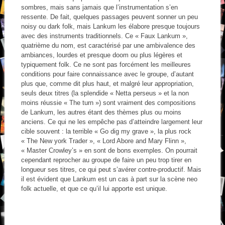
sombres, mais sans jamais que l’instrumentation s’en
ressente. De fait, quelques passages peuvent sonner un peu
noisy ou dark folk, mais Lankum les élabore presque toujours
avec des instruments traditionnels. Ce « Faux Lankum »,
quatrième du nom, est caractérisé par une ambivalence des
ambiances, lourdes et presque doom ou plus légères et
typiquement folk. Ce ne sont pas forcément les meilleures
conditions pour faire connaissance avec le groupe, d’autant
plus que, comme dit plus haut, et malgré leur appropriation,
seuls deux titres (la splendide « Netta perseus » et la non
moins réussie « The turn ») sont vraiment des compositions
de Lankum, les autres étant des thèmes plus ou moins
anciens. Ce qui ne les empêche pas d’atteindre largement leur
cible souvent : la terrible « Go dig my grave », la plus rock
« The New york Trader », « Lord Abore and Mary Flinn »,
« Master Crowley’s » en sont de bons exemples. On pourrait
cependant reprocher au groupe de faire un peu trop tirer en
longueur ses titres, ce qui peut s’avérer contre-productif. Mais
il est évident que Lankum est un cas à part sur la scène neo
folk actuelle, et que ce qu’il lui apporte est unique.