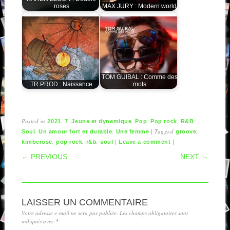
roses
MAX JURY : Modern world
TOM GUIBAL : Comme des
TR PROD : Naissance
mots
Posted in
,
,
,
,
,
,
2021
7
Jeune et dynamique
Pop
Pop rock
R&B
,
,
|
Tagged
,
Soul
Un amour fort et durable
Une femme
groove
,
,
,
|
|
kimberose
pop rock
r&b
soul
Leave a comment
POST NAVIGATION
← PREVIOUS
NEXT →
LAISSER UN COMMENTAIRE
Votre adresse e-mail ne sera pas publiée.
Les champs obligatoires sont
indiqués avec
*