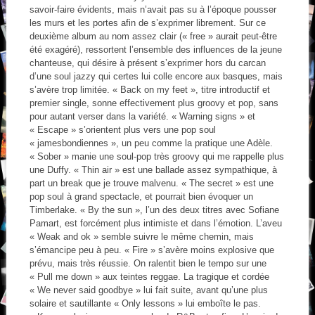
savoir-faire évidents, mais n’avait pas su à l’époque pousser
les murs et les portes afin de s’exprimer librement. Sur ce
deuxième album au nom assez clair (« free » aurait peut-être
été exagéré), ressortent l’ensemble des influences de la jeune
chanteuse, qui désire à présent s’exprimer hors du carcan
d’une soul jazzy qui certes lui colle encore aux basques, mais
s’avère trop limitée. « Back on my feet », titre introductif et
premier single, sonne effectivement plus groovy et pop, sans
pour autant verser dans la variété. « Warning signs » et
« Escape » s’orientent plus vers une pop soul
« jamesbondiennes », un peu comme la pratique une Adèle.
« Sober » manie une soul-pop très groovy qui me rappelle plus
une Duffy. « Thin air » est une ballade assez sympathique, à
part un break que je trouve malvenu. « The secret » est une
pop soul à grand spectacle, et pourrait bien évoquer un
Timberlake. « By the sun », l’un des deux titres avec Sofiane
Pamart, est forcément plus intimiste et dans l’émotion. L’aveu
« Weak and ok » semble suivre le même chemin, mais
s’émancipe peu à peu. « Fire » s’avère moins explosive que
prévu, mais très réussie. On ralentit bien le tempo sur une
« Pull me down » aux teintes reggae. La tragique et cordée
« We never said goodbye » lui fait suite, avant qu’une plus
solaire et sautillante « Only lessons » lui emboîte le pas.