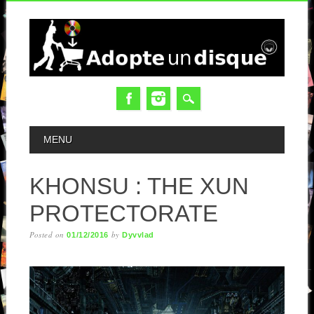
MAIN MENU
MENU
KHONSU : THE XUN
PROTECTORATE
Posted on
by
01/12/2016
Dyvvlad