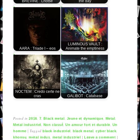
BREVINE : Lhotse
the day
LUMINOUS VAULT :
AARA : Triade I – eos
Animate the emptiness
NOCTEM : Credo certe ne
cras
GALIBOT : Catabase
Posted in
,
,
,
,
,
2016
7
Black metal
Jeune et dynamique
Metal
,
,
,
Metal industriel
Non classé
Un amour fort et durable
Un
|
Tagged
,
,
,
homme
black industriel
black metal
cyber black
,
,
|
|
khonsu
metal indus
metal industriel
Leave a comment