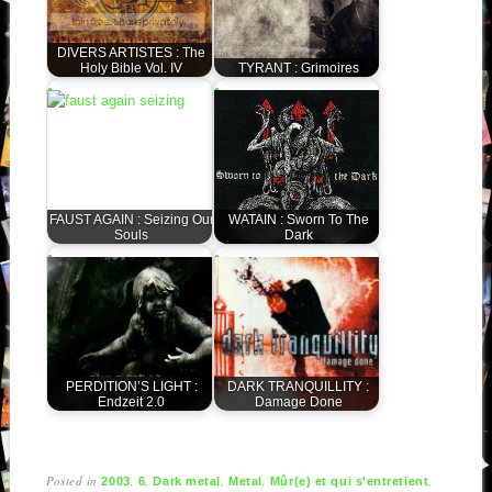
DIVERS ARTISTES : The
Holy Bible Vol. IV
TYRANT : Grimoires
FAUST AGAIN : Seizing Our
WATAIN : Sworn To The
Souls
Dark
PERDITION’S LIGHT :
DARK TRANQUILLITY :
Endzeit 2.0
Damage Done
Posted in
,
,
,
,
,
2003
6
Dark metal
Metal
Mûr(e) et qui s'entretient