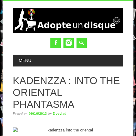
MAIN MENU
MENU
KADENZZA : INTO THE
ORIENTAL
PHANTASMA
Posted on
by
09/10/2013
Dyvvlad