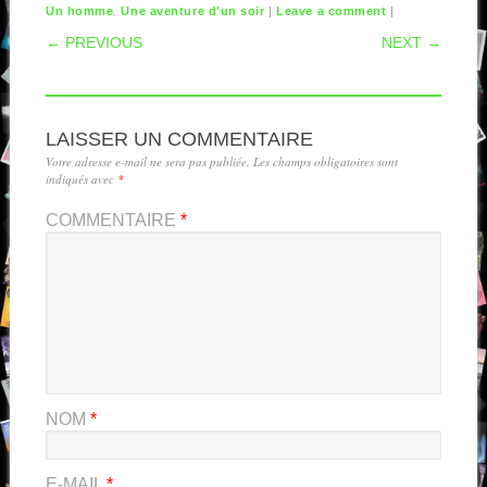
,
|
|
Un homme
Une aventure d'un soir
Leave a comment
POST NAVIGATION
← PREVIOUS
NEXT →
LAISSER UN COMMENTAIRE
Votre adresse e-mail ne sera pas publiée.
Les champs obligatoires sont
indiqués avec
*
COMMENTAIRE
*
NOM
*
E-MAIL
*