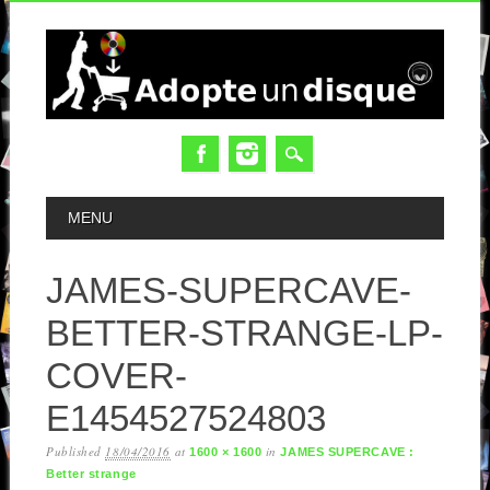
MAIN MENU
MENU
JAMES-SUPERCAVE-
BETTER-STRANGE-LP-
COVER-
E1454527524803
Published
18/04/2016
at
in
1600 × 1600
JAMES SUPERCAVE :
Better strange