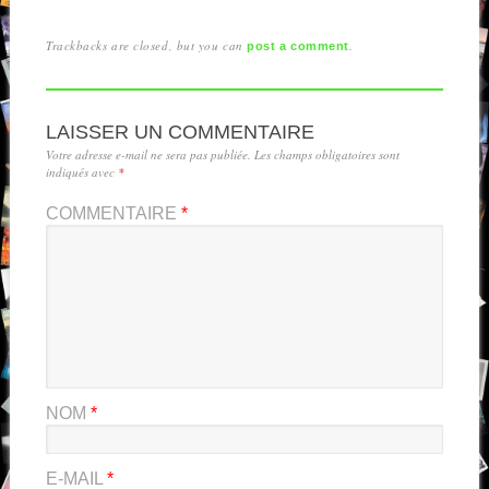
Trackbacks are closed, but you can
.
post a comment
LAISSER UN COMMENTAIRE
Votre adresse e-mail ne sera pas publiée.
Les champs obligatoires sont
indiqués avec
*
COMMENTAIRE
*
NOM
*
E-MAIL
*