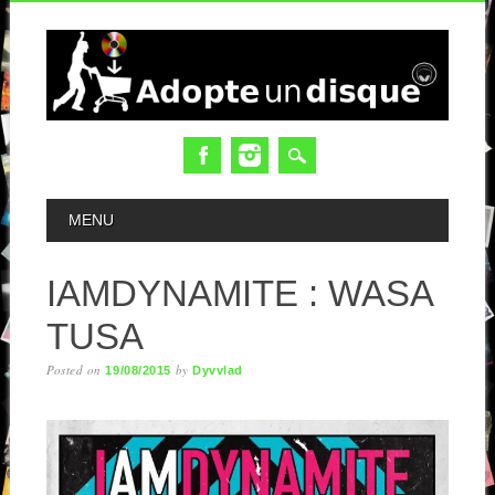
MAIN MENU
MENU
IAMDYNAMITE : WASA
TUSA
Posted on
by
19/08/2015
Dyvvlad