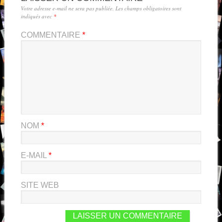
Votre adresse e-mail ne sera pas publiée.
Les champs obligatoires sont
indiqués avec
*
COMMENTAIRE
*
NOM
*
E-MAIL
*
SITE WEB