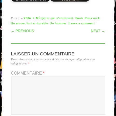
Posted in
,
,
,
,
,
2004
7
Mûr(e) et qui s'entretient
Punk
Punk rock
,
|
|
Un amour fort et durable
Un homme
Leave a comment
POST NAVIGATION
← PREVIOUS
NEXT →
LAISSER UN COMMENTAIRE
Votre adresse e-mail ne sera pas publiée.
Les champs obligatoires sont
indiqués avec
*
COMMENTAIRE
*