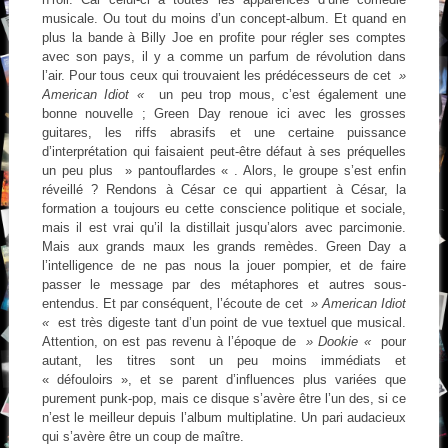
musicale. Ou tout du moins d’un concept-album. Et quand en
plus la bande à Billy Joe en profite pour régler ses comptes
avec son pays, il y a comme un parfum de révolution dans
l’air. Pour tous ceux qui trouvaient les prédécesseurs de cet
»
American Idiot «
un peu trop mous, c’est également une
bonne nouvelle ; Green Day renoue ici avec les grosses
guitares, les riffs abrasifs et une certaine puissance
d’interprétation qui faisaient peut-être défaut à ses préquelles
un peu plus » pantouflardes « . Alors, le groupe s’est enfin
réveillé ? Rendons à César ce qui appartient à César, la
formation a toujours eu cette conscience politique et sociale,
mais il est vrai qu’il la distillait jusqu’alors avec parcimonie.
Mais aux grands maux les grands remèdes. Green Day a
l’intelligence de ne pas nous la jouer pompier, et de faire
passer le message par des métaphores et autres sous-
entendus. Et par conséquent, l’écoute de cet
» American Idiot
«
est très digeste tant d’un point de vue textuel que musical.
Attention, on est pas revenu à l’époque de
» Dookie «
pour
autant, les titres sont un peu moins immédiats et
« défouloirs », et se parent d’influences plus variées que
purement punk-pop, mais ce disque s’avère être l’un des, si ce
n’est le meilleur depuis l’album multiplatine. Un pari audacieux
qui s’avère être un coup de maître.