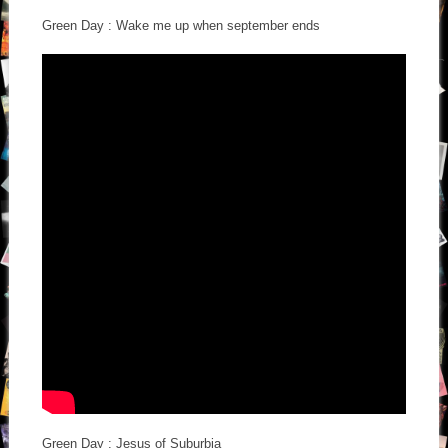
Green Day : Wake me up when september ends
Green Day : Jesus of Suburbia