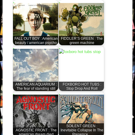
FALL OUT BOY : American
FIDDLER’S GREEN : The
beauty / american psycho
green machine
AMERICAN AQUARIUM :
FOXBORO HOT TUBS :
The fear of standing still
Stop Drop And Roll
SOILENT GREEN :
AGNOSTIC FRONT : The
Inevitable Collapse In The
american dream died
Presence…