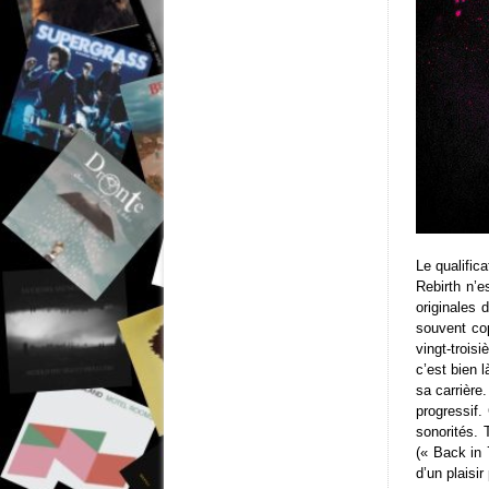
Le qualific
Rebirth n’e
originales 
souvent cop
vingt-trois
c’est bien 
sa carrière
progressif.
sonorités. 
(« Back in 
d’un plaisi