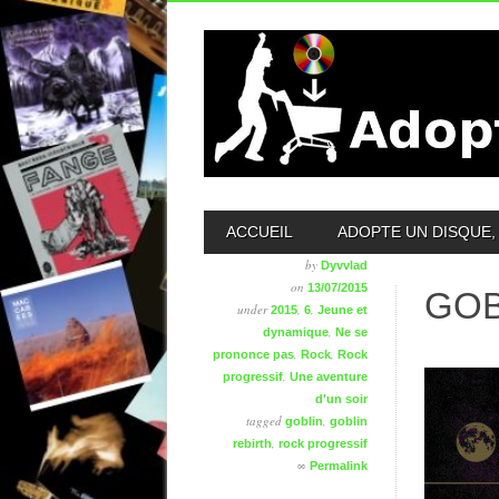
MAIN MENU
ACCUEIL
ADOPTE UN DISQUE, 
by
Dyvvlad
on
13/07/2015
GOB
under
,
,
2015
6
Jeune et
,
dynamique
Ne se
,
,
prononce pas
Rock
Rock
,
progressif
Une aventure
d'un soir
tagged
,
goblin
goblin
,
rebirth
rock progressif
∞
Permalink