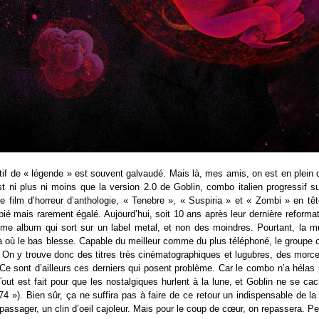
atif de « légende » est souvent galvaudé. Mais là, mes amis, on est en plei
st ni plus ni moins que la version 2.0 de Goblin, combo italien progressif
de film d’horreur d’anthologie, « Tenebre », « Suspiria » et « Zombi » en tê
ié mais rarement égalé. Aujourd’hui, soit 10 ans après leur dernière reformati
ième album qui sort sur un label metal, et non des moindres. Pourtant, la 
là où le bas blesse. Capable du meilleur comme du plus téléphoné, le groupe 
. On y trouve donc des titres très cinématographiques et lugubres, des morc
 Ce sont d’ailleurs ces derniers qui posent problème. Car le combo n’a héla
Tout est fait pour que les nostalgiques hurlent à la lune, et Goblin ne se c
74 »). Bien sûr, ça ne suffira pas à faire de ce retour un indispensable de la 
r passager, un clin d’oeil cajoleur. Mais pour le coup de cœur, on repassera. Pe