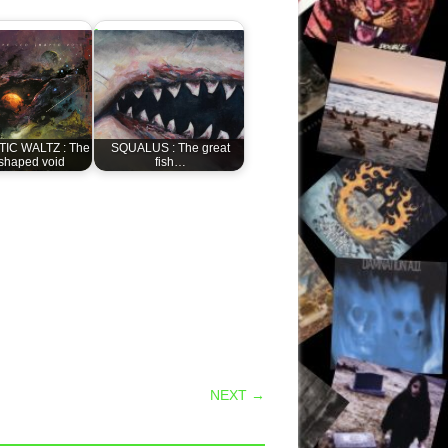
IC WALTZ : The
SQUALUS : The great
shaped void
fish…
NEXT →