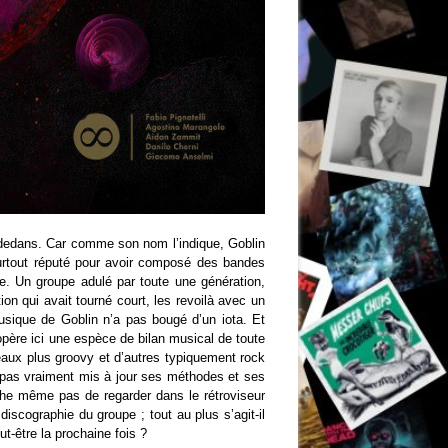
n dedans. Car comme son nom l’indique, Goblin
 surtout réputé pour avoir composé des bandes
te. Un groupe adulé par toute une génération,
on qui avait tourné court, les revoilà avec un
musique de Goblin n’a pas bougé d’un iota. Et
opère ici une espèce de bilan musical de toute
eaux plus groovy et d’autres typiquement rock
s pas vraiment mis à jour ses méthodes et ses
ache même pas de regarder dans le rétroviseur
discographie du groupe ; tout au plus s’agit-il
ut-être la prochaine fois ?