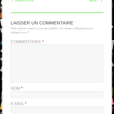
← PREVIOUS
NEXT →
LAISSER UN COMMENTAIRE
Votre adresse e-mail ne sera pas publiée.
Les champs obligatoires sont
indiqués avec
*
COMMENTAIRE
*
NOM
*
E-MAIL
*