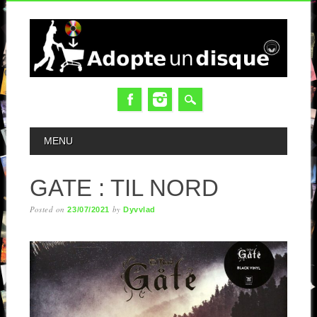
MAIN MENU
MENU
GATE : TIL NORD
Posted on
by
23/07/2021
Dyvvlad