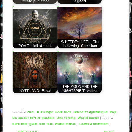
infinito y un amor
a ghost
WINTERFYLLETH : The
ROME : Hall of thatch
hallowing of heirdom
THE MOON AND THE
NYTT LAND : Ritual
NIGHTSPIRIT : Aether
Posted in
,
,
,
,
,
,
2021
8
Europe
Folk rock
Jeune et dynamique
Pop
,
,
|
Tagged
Un amour fort et durable
Une femme
World music
,
,
,
|
|
dark folk
gate
neo folk
world music
Leave a comment
POST NAVIGATION