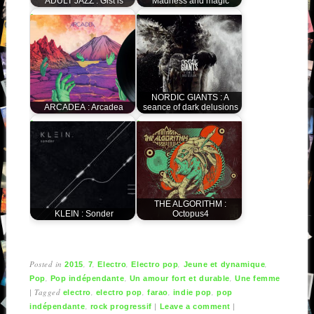
ADULT JAZZ : Gist is
Madness and magic
NORDIC GIANTS : A
ARCADEA : Arcadea
seance of dark delusions
THE ALGORITHM :
KLEIN : Sonder
Octopus4
Posted in
,
,
,
,
,
2015
7
Electro
Electro pop
Jeune et dynamique
,
,
,
Pop
Pop indépendante
Un amour fort et durable
Une femme
|
Tagged
,
,
,
,
electro
electro pop
farao
indie pop
pop
,
|
|
indépendante
rock progressif
Leave a comment