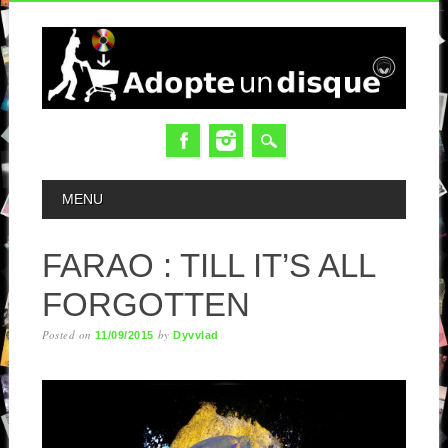
MAIN MENU
MENU
FARAO : TILL IT’S ALL
FORGOTTEN
Posted on
by
11/09/2015
Dyvvlad