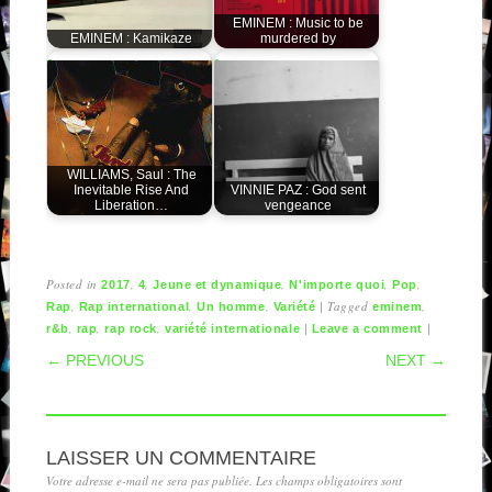
EMINEM : Music to be
EMINEM : Kamikaze
murdered by
WILLIAMS, Saul : The
Inevitable Rise And
VINNIE PAZ : God sent
Liberation…
vengeance
Posted in
,
,
,
,
,
2017
4
Jeune et dynamique
N'importe quoi
Pop
,
,
,
|
Tagged
,
Rap
Rap international
Un homme
Variété
eminem
,
,
,
|
|
r&b
rap
rap rock
variété internationale
Leave a comment
POST NAVIGATION
← PREVIOUS
NEXT →
LAISSER UN COMMENTAIRE
Votre adresse e-mail ne sera pas publiée.
Les champs obligatoires sont