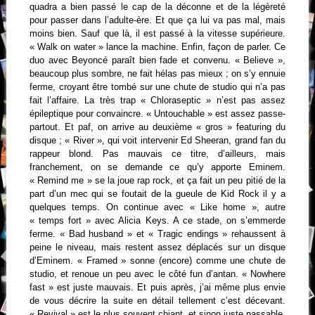
quadra a bien passé le cap de la déconne et de la légèreté
pour passer dans l’adulte-ère. Et que ça lui va pas mal, mais
moins bien. Sauf que là, il est passé à la vitesse supérieure.
« Walk on water » lance la machine. Enfin, façon de parler. Ce
duo avec Beyoncé paraît bien fade et convenu. « Believe »,
beaucoup plus sombre, ne fait hélas pas mieux ; on s’y ennuie
ferme, croyant être tombé sur une chute de studio qui n’a pas
fait l’affaire. La très trap « Chloraseptic » n’est pas assez
épileptique pour convaincre. « Untouchable » est assez passe-
partout. Et paf, on arrive au deuxième « gros » featuring du
disque ; « River », qui voit intervenir Ed Sheeran, grand fan du
rappeur blond. Pas mauvais ce titre, d’ailleurs, mais
franchement, on se demande ce qu’y apporte Eminem.
« Remind me » se la joue rap rock, et ça fait un peu pitié de la
part d’un mec qui se foutait de la gueule de Kid Rock il y a
quelques temps. On continue avec « Like home », autre
« temps fort » avec Alicia Keys. A ce stade, on s’emmerde
ferme. « Bad husband » et « Tragic endings » rehaussent à
peine le niveau, mais restent assez déplacés sur un disque
d’Eminem. « Framed » sonne (encore) comme une chute de
studio, et renoue un peu avec le côté fun d’antan. « Nowhere
fast » est juste mauvais. Et puis après, j’ai même plus envie
de vous décrire la suite en détail tellement c’est décevant.
« Revival » est le plus souvent chiant, et sinon juste passable.