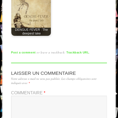
DENGUE FEVER : The
deepest lake
or leave a trackback:
.
Post a comment
Trackback URL
LAISSER UN COMMENTAIRE
Votre adresse e-mail ne sera pas publiée.
Les champs obligatoires sont
indiqués avec
*
COMMENTAIRE
*