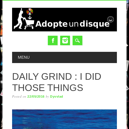
MAIN MENU
MENU
DAILY GRIND : I DID
THOSE THINGS
Posted on
by
22/05/2016
Dyvvlad