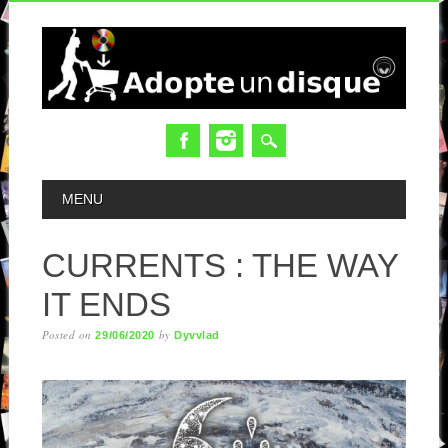
MAIN MENU
MENU
CURRENTS : THE WAY
IT ENDS
Posted on
by
29/06/2020
Dyvvlad