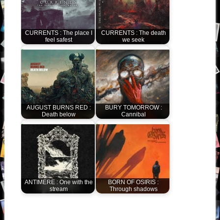
CURRENTS : The place I
CURRENTS : The death
feel safest
we seek
AUGUST BURNS RED :
BURY TOMORROW :
Death below
Cannibal
ANTIMERE : One with the
BORN OF OSIRIS :
stream
Through shadows