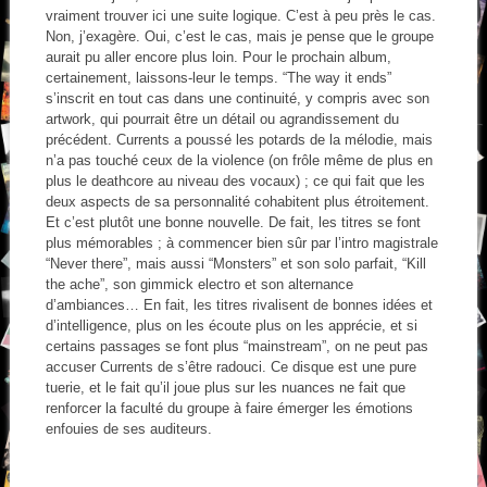
vraiment trouver ici une suite logique. C’est à peu près le cas.
Non, j’exagère. Oui, c’est le cas, mais je pense que le groupe
aurait pu aller encore plus loin. Pour le prochain album,
certainement, laissons-leur le temps. “The way it ends”
s’inscrit en tout cas dans une continuité, y compris avec son
artwork, qui pourrait être un détail ou agrandissement du
précédent. Currents a poussé les potards de la mélodie, mais
n’a pas touché ceux de la violence (on frôle même de plus en
plus le deathcore au niveau des vocaux) ; ce qui fait que les
deux aspects de sa personnalité cohabitent plus étroitement.
Et c’est plutôt une bonne nouvelle. De fait, les titres se font
plus mémorables ; à commencer bien sûr par l’intro magistrale
“Never there”, mais aussi “Monsters” et son solo parfait, “Kill
the ache”, son gimmick electro et son alternance
d’ambiances… En fait, les titres rivalisent de bonnes idées et
d’intelligence, plus on les écoute plus on les apprécie, et si
certains passages se font plus “mainstream”, on ne peut pas
accuser Currents de s’être radouci. Ce disque est une pure
tuerie, et le fait qu’il joue plus sur les nuances ne fait que
renforcer la faculté du groupe à faire émerger les émotions
enfouies de ses auditeurs.