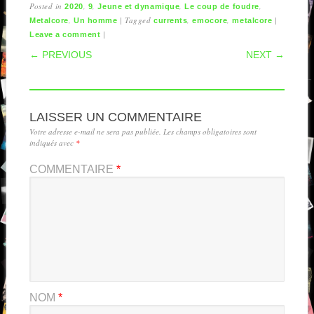
Posted in
,
,
,
,
2020
9
Jeune et dynamique
Le coup de foudre
,
|
Tagged
,
,
|
Metalcore
Un homme
currents
emocore
metalcore
|
Leave a comment
POST NAVIGATION
← PREVIOUS
NEXT →
LAISSER UN COMMENTAIRE
Votre adresse e-mail ne sera pas publiée.
Les champs obligatoires sont
indiqués avec
*
COMMENTAIRE
*
NOM
*