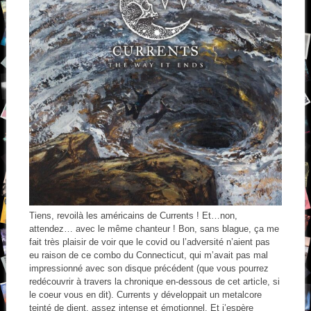
Tiens, revoilà les américains de Currents ! Et…non,
attendez… avec le même chanteur ! Bon, sans blague, ça me
fait très plaisir de voir que le covid ou l’adversité n’aient pas
eu raison de ce combo du Connecticut, qui m’avait pas mal
impressionné avec son disque précédent (que vous pourrez
redécouvrir à travers la chronique en-dessous de cet article, si
le coeur vous en dit). Currents y développait un metalcore
teinté de djent, assez intense et émotionnel. Et j’espère