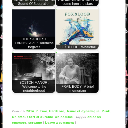
Sound Of Separation
come from the stars
THE SADDEST
LANDSCAPE : Darkness
forgives
FOXBLOOD : Whalefall
BOSTON MANOR :
Welcome to the
FRAIL BODY : A brief
neighborhood
memoriam
Posted in
,
,
,
,
,
,
2014
7
Emo
Hardcore
Jeune et dynamique
Punk
,
|
Tagged
,
Un amour fort et durable
Un homme
chiodos
,
|
|
emocore
screamo
Leave a comment