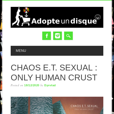
MAIN MENU
MENU
CHAOS E.T. SEXUAL :
ONLY HUMAN CRUST
Posted on
by
18/12/2020
Dyvvlad