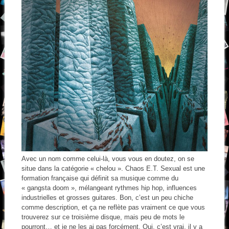
Avec un nom comme celui-là, vous vous en doutez, on se
situe dans la catégorie « chelou ». Chaos E.T. Sexual est une
formation française qui définit sa musique comme du
« gangsta doom », mélangeant rythmes hip hop, influences
industrielles et grosses guitares. Bon, c’est un peu chiche
comme description, et ça ne reflète pas vraiment ce que vous
trouverez sur ce troisième disque, mais peu de mots le
pourront… et je ne les ai pas forcément. Oui, c’est vrai, il y a