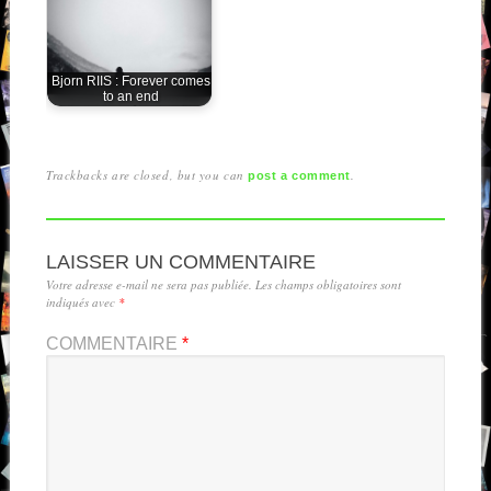
Bjorn RIIS : Forever comes
to an end
Trackbacks are closed, but you can
.
post a comment
LAISSER UN COMMENTAIRE
Votre adresse e-mail ne sera pas publiée.
Les champs obligatoires sont
indiqués avec
*
COMMENTAIRE
*