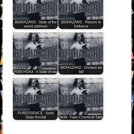
BIOHAZARD : State of the
BIOHAZARD : Reborn In
world address
Defiance
BIOHAZARD : Divided we
PONI HOAX : A State of war
fall
PURESSENCE : Solid
State Recital
SKIN : Fake Chemical State