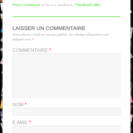
or leave a trackback:
.
Post a comment
Trackback URL
LAISSER UN COMMENTAIRE
Votre adresse e-mail ne sera pas publiée.
Les champs obligatoires sont
indiqués avec
*
COMMENTAIRE
*
NOM
*
E-MAIL
*