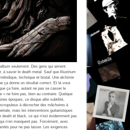
e album seulement. Des gens qui aiment
r, à savoir le death metal. Sauf que Alustrium
mélodique, technique et brutal. Une alchimie
e ça donne un résultat correct. Et là vous
que ça foire, autant ne pas se casser le
ce » ne foire pas, bien au contraire. Quelque
ines époques, ce disque allie subtilité,
u scrupuleux à décrocher des mâchoires à
ériale, mais les interventions guitaristiques
ntre death et black, ce qui n’est évidemment pas
s qui n’en manquent pas. Forcément, avec
mentés pour ne pas lasser. Les exigences