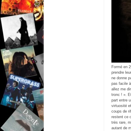
Formé en 20
prendre leu
ne donne pa
pas facile 
allez me di
tronc ! ». 
part entre 
virtuosité 
coups de ri
restent ce 
très rare, 
autant de m