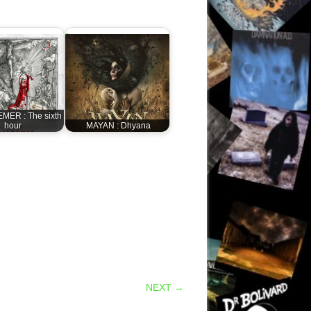
ER : The sixth
hour
MAYAN : Dhyana
NEXT →