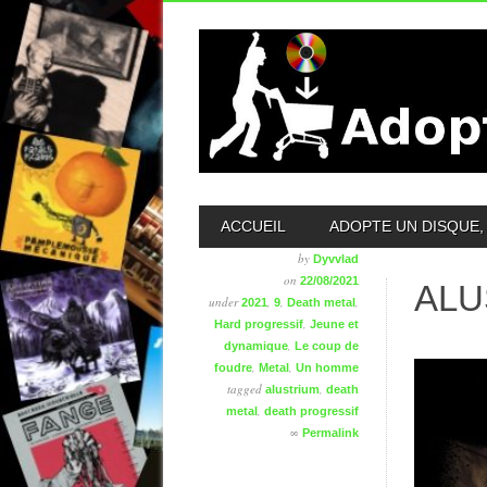
MAIN MENU
ACCUEIL
ADOPTE UN DISQUE, 
by
Dyvvlad
on
22/08/2021
ALU
under
,
,
,
2021
9
Death metal
,
Hard progressif
Jeune et
,
dynamique
Le coup de
,
,
foudre
Metal
Un homme
tagged
,
alustrium
death
,
metal
death progressif
∞
Permalink