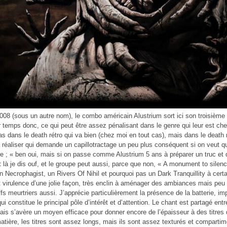
08 (sous un autre nom), le combo américain Alustrium sort ici son troisièm
r temps donc, ce qui peut être assez pénalisant dans le genre qui leur est che
s dans le death rétro qui va bien (chez moi en tout cas), mais dans le death 
à réaliser qui demande un capillotractage un peu plus conséquent si on veut qu
re ; « ben oui, mais si on passe comme Alustrium 5 ans à préparer un truc et 
Et là je dis ouf, et le groupe peut aussi, parce que non, « A monument to silen
un Necrophagist, un Rivers Of Nihil et pourquoi pas un Dark Tranquillity à certa
et virulence d’une jolie façon, très enclin à aménager des ambiances mais pe
ffs meurtriers aussi. J’apprécie particulièrement la présence de la batterie, imp
qui constitue le principal pôle d’intérêt et d’attention. Le chant est partagé e
mais s’avère un moyen efficace pour donner encore de l’épaisseur à des titre
atière, les titres sont assez longs, mais ils sont assez texturés et comparti